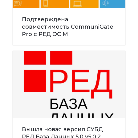
Подтверждена
совместимость CommuniGate
Pro с РЕД ОС М
Вышла новая версия СУБД
РЕД База Данных 5.0 v5.0.2