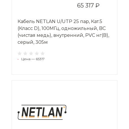
65 317 ₽
Кабель NETLAN U/UTP 25 пар, Кат.5
(Класс D), 100МГц, одножильный, BC
(чистая медь), внутренний, PVC нг(B),
серый, 305м
•
Цена — 65317