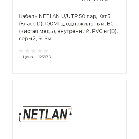
Кабель NETLAN U/UTP 50 пар, Кат.5
(Класс D), 100МГц, одножильный, BC
(чистая медь), внутренний, PVC нг(B),
серый, 305м
•
Цена — 123970