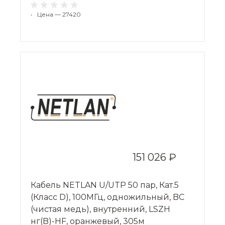
•
Цена — 27420
151 026 ₽
Кабель NETLAN U/UTP 50 пар, Кат.5
(Класс D), 100МГц, одножильный, BC
(чистая медь), внутренний, LSZH
нг(B)-HF, оранжевый, 305м