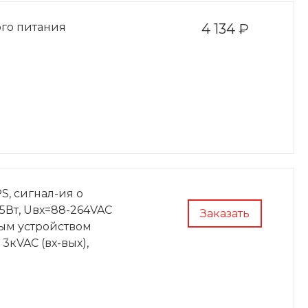
го питания
4 134 ₽
S, сигнал-ия о
55Вт, Uвх=88-264VAC
Заказать
ным устройством
 3кVAC (вх-вых),