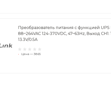
Преобразователь питания с функцией UPS M
88~264VAC 124-370VDC, 47~63Hz, Выход CH1: 13
13.3V/0.5A
•
Цена — 3865