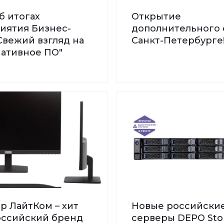
б итогах
Открытие
иятия Бизнес-
дополнительного 
Свежий взгляд на
Санкт-Петербурге
нативное ПО"
р ЛайтКом – хит
Новые российски
Российский бренд
серверы DEPO St