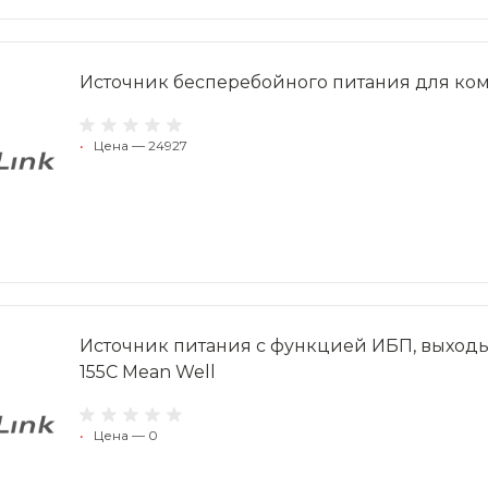
Источник бесперебойного питания для комм
•
Цена — 24927
Источник питания c функцией ИБП, выходы 54
155C Mean Well
•
Цена — 0