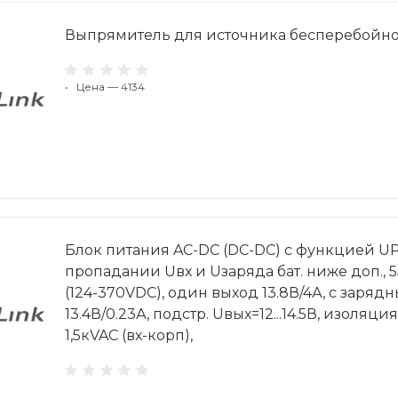
Выпрямитель для источника бесперебойно
•
Цена — 4134
Блок питания AC-DC (DC-DC) с функцией UP
пропадании Uвх и Uзаряда бат. ниже доп., 
(124-370VDC), один выход 13.8В/4А, с заряд
13.4В/0.23А, подстр. Uвых=12...14.5В, изоляция
1,5кVAC (вх-корп),