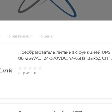
По названию
По цене
Преобразователь питания с функцией UPS M
88~264VAC 124-370VDC, 47~63Hz, Выход CH1: 27
•
Цена — 0