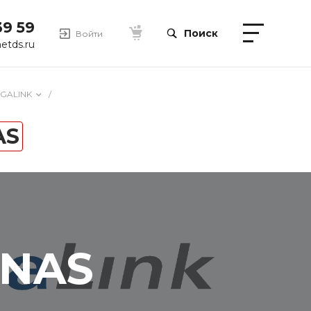
39 59
Поиск
Войти
etds.ru
IGALINK
/
AS
 NAS