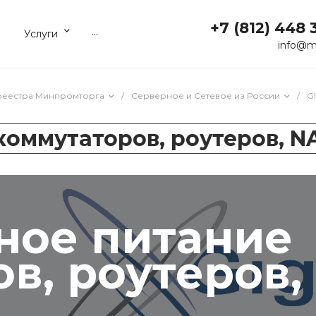
+7 (812) 448 
...
Услуги
info@m
реестра Минпромторга
/
Серверное и Сетевое из России
/
G
оммутаторов, роутеров, N
ное питание
в, роутеров,