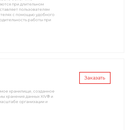
яются при длительном
ставляет пользователям
ителях с помощью удобного
одительность работы при
Заказать
емое хранилище, созданное
ы хранения данных XIV® и
масштабе организации и