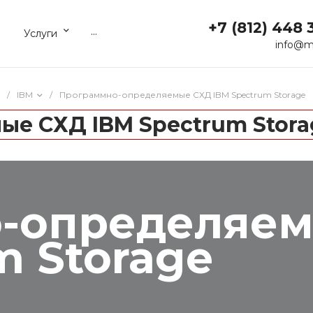
+7 (812) 448 
...
Услуги
info@m
/
IBM
/
Программно-определяемые СХД IBM Spectrum Storage
е СХД IBM Spectrum Stora
-определяе
m Storage