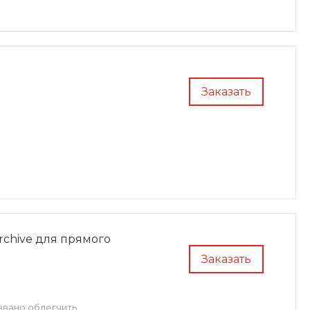
Заказать
chive для прямого
Заказать
звано облегчить