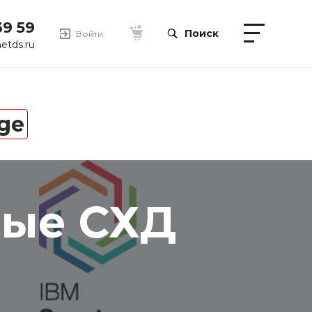
39 59
Поиск
Войти
etds.ru
ge
мые СХД