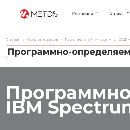
Компания
Каталог
Главная
/
Каталог товаров
/
Параллельный импорт
/
СХД
Программно-определяемы
Программно
IBM Spectru