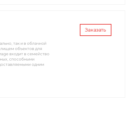
Заказать
ально, так и в облачной
нилищем объектов для
orage входит в семейство
нных, способными
едоставляемыми одним