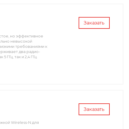
Заказать
остое, но эффективное
ально невысокой
низкими требованиями к
ерживает два радио-
 ГГц, так и 2,4 ГГц.
Заказать
кой Wireless-N для