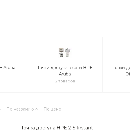
E Aruba
Точки доступа к сети HPE
Точки д
Aruba
Of
12 товаров
По названию
По цене
Точка доступа HPE 215 Instant