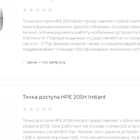
Точка доступа HPE 215 Instant представляет собой ком
многофункциональное приспособление, посредством
можно оптимизировать работу мобильных устройств в
плотности. Передачи данных осуществляется со скорос
частот - 5 ГГц). Данная модель также оснащена двумя
поддерживает стандарт беспроводных локальных сетей
•
Цена — по запросу
Точка доступа HPE 205H Instant
Точка доступа HPE 205H Instant представляет собой 
модели (205). Она работает на основе схемы 2х2 и п
локальных сетей 802.11ас. Кроме того, данное устро
USB и тремя портами GbE. Что касается монтажа, то 