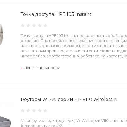
Точка доступа HPE 103 Instant
Точка доступа HPE 103 Instant представляет собой пр
решение. Она подойдет для создания сред с потенци
плотностью подключаемых клиентов и относительно 
показателям производительности сети. Модель подд
интерфейса, соответственно, работает, на частоте, как 5
•
Цена — по запросу
Роутеры WLAN серии HP V110 Wireless-N
Маршрутизаторы (роутеры) WLAN серии V110 с поддерж
беспроводных сетей.