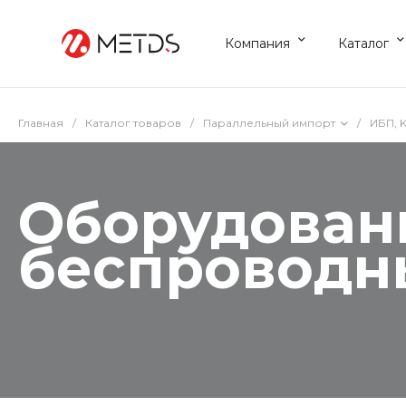
Компания
Каталог
Главная
/
Каталог товаров
/
Параллельный импорт
/
ИБП, 
Оборудован
беспроводн