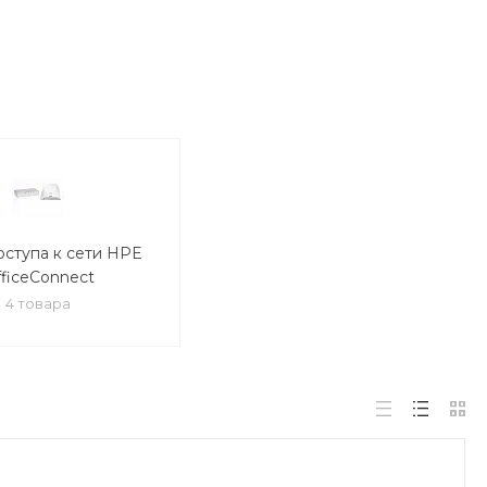
оступа к сети HPE
ficeConnect
4 товара