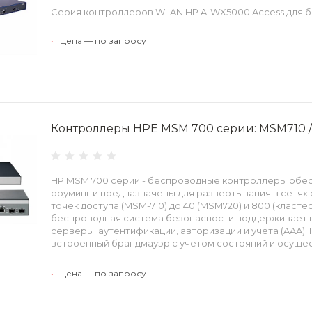
Серия контроллеров WLAN HP A-WX5000 Access для б
•
Цена — по запросу
Контроллеры HPE MSM 700 серии: MSM710 
HP MSM 700 серии - беспроводные контроллеры обе
роуминг и предназначены для развертывания в сетях 
точек доступа (MSM-710) до 40 (MSM720) и 800 (класт
беспроводная система безопасности поддерживает 
серверы аутентификации, авторизации и учета (AAA)
встроенный брандмауэр с учетом состояний и осуще
VLAN для каждого пользователя.
•
Цена — по запросу