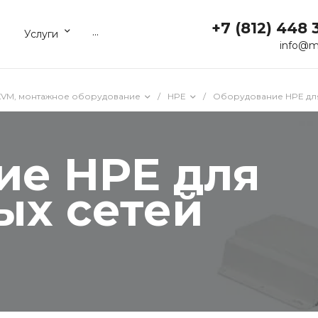
+7 (812) 448 
...
Услуги
info@m
KVM, монтажное оборудование
/
HPE
/
Оборудование HPE дл
ие HPE для
ых сетей