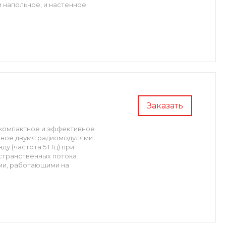
 напольное, и настенное
Заказать
ь, компактное и эффективное
ное двумя радиомодулями.
у (частота 5 ГГц) при
остранственных потока
ми, работающими на