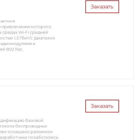
Заказать
пактное
 привлечения которого
 средах Wi-Fi средней
тью 1,3 Гбит/с (диапазон
 радиомодулями и
 802.11ас.
Заказать
модификацию базовой
ротокола беспроводных
йство оснащено разъемом
разработчики позаботились