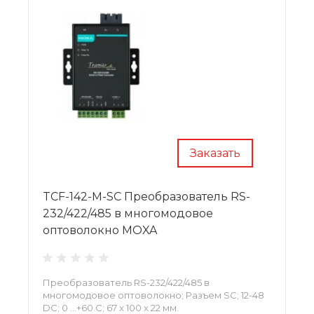
Заказать
TCF-142-M-SC Преобразователь RS-
232/422/485 в многомодовое
оптоволокно MOXA
Преобразователь RS-232/422/485 в
многомодовое оптоволокно; Разъем SC; 12-48
DC; 0 …+60 С; 67 x 100 x 22 мм.