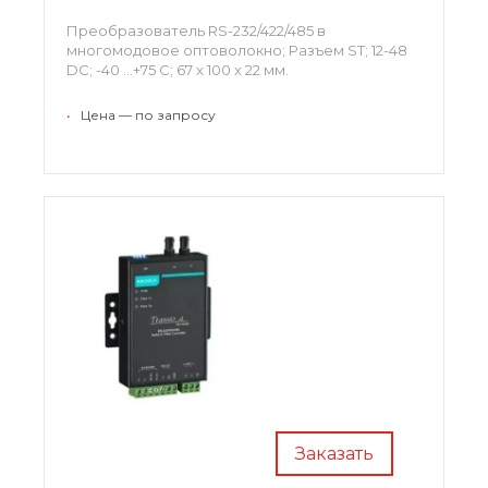
Преобразователь RS-232/422/485 в
многомодовое оптоволокно; Разъем ST; 12-48
DC; -40 …+75 С; 67 x 100 x 22 мм.
•
Цена — по запросу
Заказать