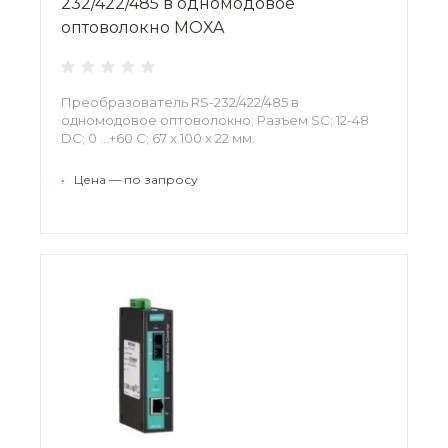
232/422/485 в одномодовое
оптоволокно MOXA
Преобразователь RS-232/422/485 в
одномодовое оптоволокно; Разъем SC; 12-48
DC; 0 …+60 С; 67 x 100 x 22 мм.
•
Цена — по запросу