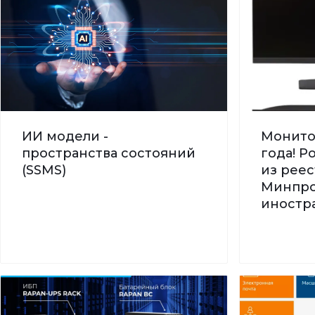
ИИ модели -
Монито
пространства состояний
года! 
(SSMS)
из реес
Минпро
иностра