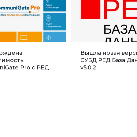
рждена
Вышла новая верс
тимость
СУБД РЕД База Дан
iGate Pro с РЕД
v5.0.2