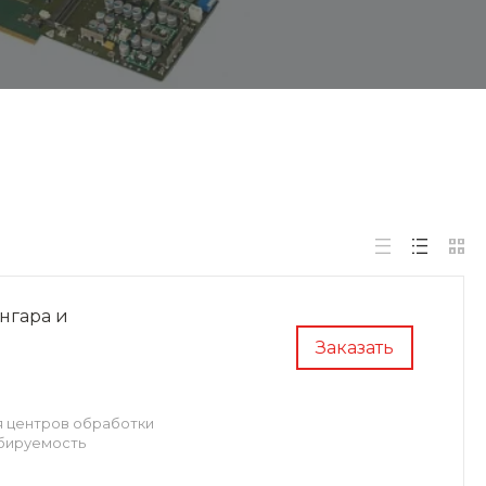
нгара и
Заказать
я центров обработки
абируемость