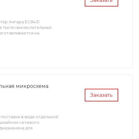
Заказать
тер Ангара ЕС8431
ов тысяч вычислительных
изготавливается на
ельная микросхема
Заказать
 поставки в виде отдельной
дизайном сетевого
дназначена для