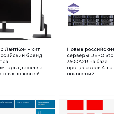
р ЛайтКом – хит
Новые российски
Российский бренд
серверы DEPO St
тра
3500А2R на базе
мторга дешевле
процессоров 4-го 
нных аналогов!
поколений