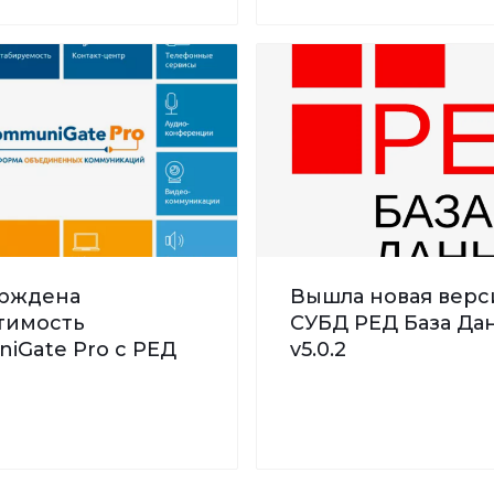
рждена
Вышла новая верс
тимость
СУБД РЕД База Дан
iGate Pro с РЕД
v5.0.2