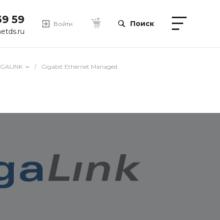
39 59
Поиск
Войти
etds.ru
IGALINK
/
Gigabit Ethernet Managed