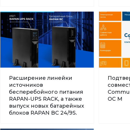
Расширение линейки
Подтве
источников
совмес
бесперебойного питания
Commun
RAPAN-UPS RACK, а также
ОС М
выпуск новых батарейных
блоков RAPAN BC 24/9S.