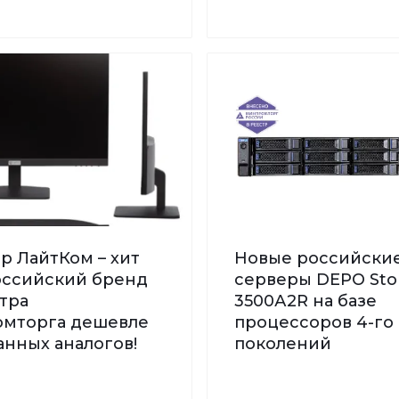
р ЛайтКом – хит
Новые российски
Российский бренд
серверы DEPO St
тра
3500А2R на базе
мторга дешевле
процессоров 4-го 
нных аналогов!
поколений