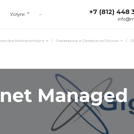
+7 (812) 448 
...
Услуги
info@m
реестра Минпромторга
/
Серверное и Сетевое из России
/
G
rnet Managed