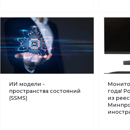
ИИ модели -
Монито
пространства состояний
года! 
(SSMS)
из реес
Минпро
иностра