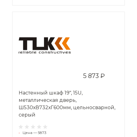
5 873 ₽
Настенный шкаф 19", 15U,
металлическая дверь,
Ш530хВ732хГ600мм, цельносварной,
серый
•
Цена — 5873