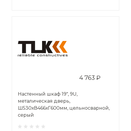
4 763 ₽
Настенный шкаф 19", 9U,
металическая дверь,
Ш530хВ466хГ600мм, цельносварной,
серый