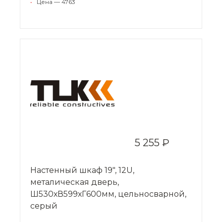
•
Цена — 4763
5 255 ₽
Настенный шкаф 19", 12U,
металическая дверь,
Ш530хВ599хГ600мм, цельносварной,
серый