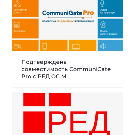
Подтверждена
совместимость CommuniGate
Pro с РЕД ОС М