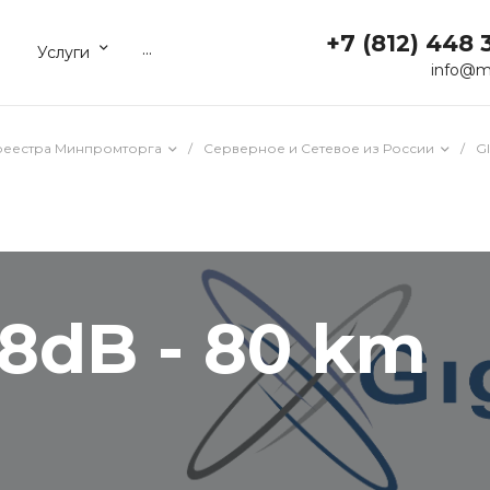
+7 (812) 448 
...
Услуги
info@m
реестра Минпромторга
/
Серверное и Сетевое из России
/
G
8dB - 80 km