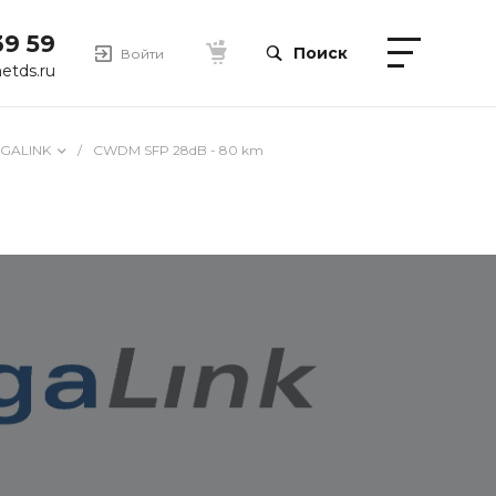
39 59
Поиск
Войти
etds.ru
IGALINK
/
CWDM SFP 28dB - 80 km