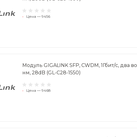
•
Цена — 9456
Модуль GIGALINK SFP, CWDM, 1Гбит/c, два вол
нм, 28dB (GL-C28-1550)
•
Цена — 9468