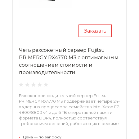
Заказать
Четырехсокетный сервер Fujitsu
PRIMERGY RX4770 M3 с оптимальным
соотношением стоимости и
производительности
Высокопроизводительный сервер Fujitsu
PRIMERGY RX4770 M3 поддерживает четыре 24-
х ядерных процессора семейства Intel Xeon E7-
4800/8800 v4 и до 6 TB оперативной памяти
формата DDR4, полностью соответствуя
требованиям решений, работающих в режиме
"in-memory": среды виртуализации, SAP HANA,
облачные технологии и т. д.
•
Цена — по запросу