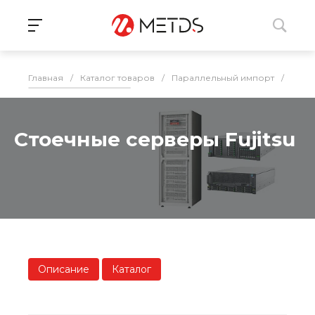
Главная
/
Каталог товаров
/
Параллельный импорт
/
Серв
Стоечные серверы Fujitsu
Описание
Каталог