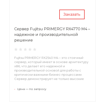
Заказать
Сервер Fujitsu PRIMERGY RX4770 M4 –
надежное и производительной
решение
Fujitsu PRIMERGY RX2540 M4 – это стоечный
сервер, который имеет в основе архитектуру
x86, что делает его надежной и
производительной основой для работы с
критически важными бизнес-процессами.
Сервер демонстрирует не только высокие
характеристики стабильности и доступности,
но и быстродействия, что возможно
•
Цена — по запросу
благодаря использованию новейших
процессоров Intel Xeon.