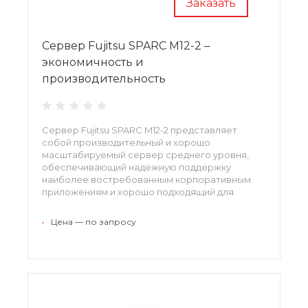
Заказать
Сервер Fujitsu SPARC M12-2 –
экономичность и
производительность
Сервер Fujitsu SPARC M12-2 представляет
собой производительный и хорошо
масштабируемый сервер среднего уровня,
обеспечивающий надежную поддержку
наиболее востребованным корпоративным
приложениям и хорошо подходящий для
обслуживания облачных сред. Эффективная
система жидкостного охлаждения сервера
•
Цена — по запросу
позволяет сократить расходы на поддержание
работы и увеличить плотность вычислений.