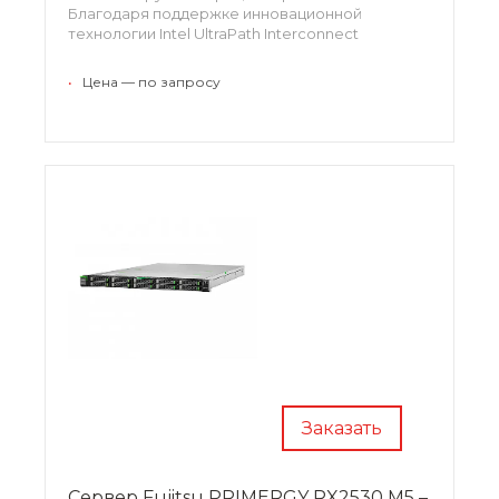
Благодаря поддержке инновационной
технологии Intel UltraPath Interconnect
процессоры обеспечивают высокую
производительность сервера. Сервер
•
Цена — по запросу
демонстрирует отличные возможности
масштабирования и может быть гибко встроен
в любую инфраструктуру.
Специализированное программное
обеспечение в комплекте существенно
упрощает настройку и обслуживание сервера.
Заказать
Сервер Fujitsu PRIMERGY RX2530 M5 –