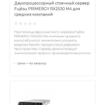
Двухпроцессорный стоечный сервер
Fujitsu PRIMERGY RX2530 M4 для
средних компаний
При помощи двухсокетного сервера Fujitsu
PRIMERGY RX2530 M4 компании среднего
масштаба могут значительно ускорять
ведение бизнес-процессов в цифровом
пространстве. Сервер демонстрирует
значительный прирост производительности по
сравнением с платформами предыдущего
поколения благодаря процессорам Intel
•
Цена — по запросу
Xeon и оперативной памяти DDR4 объемом до
3 Тб.