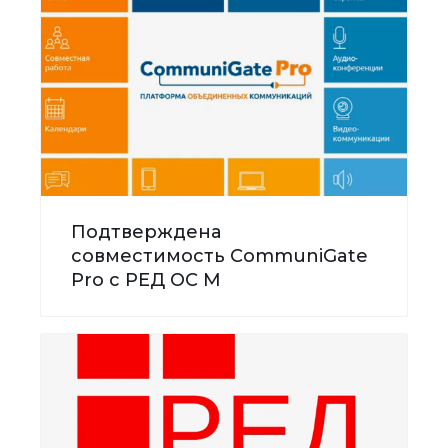
Подтверждена
совместимость CommuniGate
Pro с РЕД ОС М