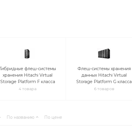
Гибридные флеш-системы
Флеш-системы хранения
хранения Hitachi Virtual
данных Hitachi Virtual
Storage Platform F класса
Storage Platform G класса
4 товара
6 товаров
По названию
По цене