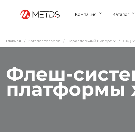
Компания
Каталог
Главная
/
Каталог товаров
/
Параллельный импорт
/
СХД
Флеш-систе
платформы х