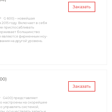
Заказать
SP G 600) – новейшая
2015 году. Включает в себя
ие приспосабливать
держивает большинство
и являются фирменным ноу-
вания на другой уровень.
400)
Заказать
SP G400) представляет
го настроены на скорейшее
о управлять системой,
пы, осуществлять запись и