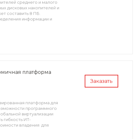
вителей среднего и малого
ых дисковых накопителей и
ет составить 8 ПБ.
ределения информации и
ономичная платформа
Заказать
атизированная платформа для
озможности программного
лобальной виртуализации
ь гибкость ИТ-
тоимости владения для