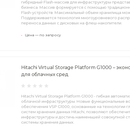
гибридный Flash-массив для инфраструктуры предста
бизнеса. Массив формируется с помощью традиционн
Flash-устройств. Максимальный объем хранилища мож
Поддерживается технология многоуровневого расп
переноса данных с дисковых на флеш-накопители.
•
Цена — по запросу
Hitachi Virtual Storage Platform G1000 – эк
для облачных сред
Hitachi Virtual Storage Platform G1000 - гибкая автом
облачной инфраструктуры. Новые функциональные в
обеспечения VSP G1000, основанные на технологии г
систем хранения данных Hitachi, позволяют обеспечит
инфраструктуры и достичь наименьшей совокупной с
системы хранения данных.