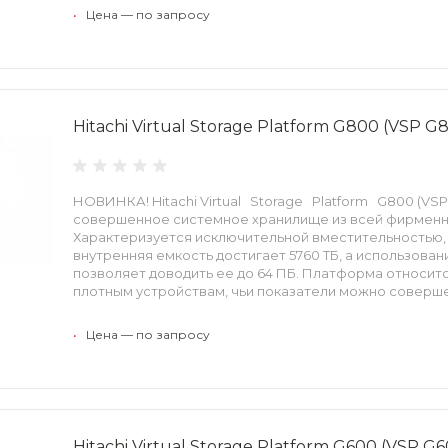
•
Цена — по запросу
Hitachi Virtual Storage Platform G800 (VSP G
НОВИНКА! Hitachi Virtual Storage Platform G800 (VS
совершенное системное хранилище из всей фирменно
Характеризуется исключительной вместительностью,
внутренняя емкость достигает 5760 ТБ, а использова
позволяет доводить ее до 64 ПБ. Платформа относит
плотным устройствам, чьи показатели можно соверш
необходимости.
•
Цена — по запросу
Hitachi Virtual Storage Platform G600 (VSP G6