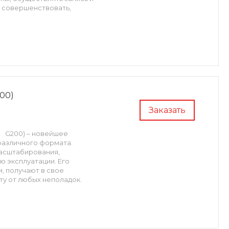
 совершенствовать,
200)
Заказать
SP G200) – новейшее
различного формата.
асштабирования,
ю эксплуатации. Его
, получают в свое
у от любых неполадок.