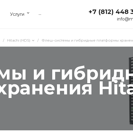
+7 (812) 448 
...
Услуги
info@m
/
Hitachi (HDS)
/
Флеш-системы и гибридные платформы хранени
мы и гибрид
ранения Hita