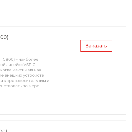
800)
Заказать
P G800) – наиболее
й линейки VSP G.
 когда максимальная
ние внешних устройств
ся к производительным и
енствовать по мере
00)