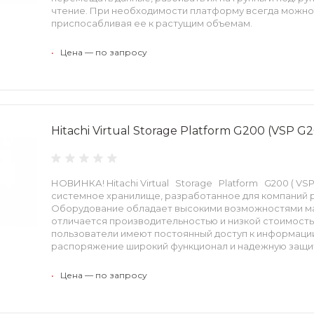
чтение. При необходимости платформу всегда можно
приспосабливая ее к растущим объемам.
•
Цена — по запросу
Hitachi Virtual Storage Platform G200 (VSP G
НОВИНКА! Hitachi Virtual Storage Platform G200 ( V
системное хранилище, разработанное для компаний 
Оборудование обладает высокими возможностями м
отличается производительностью и низкой стоимость
пользователи имеют постоянный доступ к информации
распоряжение широкий функционал и надежную защит
•
Цена — по запросу