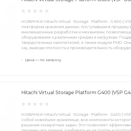
НОВИНКА! Hitachi Virtual Storage Platform G 600 ( V
платформа хранения данных, поступившая в продажу в 
инновационные разработки и механизмы, позволяющ
оборудование к различным средам и нагрузкам. Под
твердотельных накопителей, а также модули FMD. Он
хау, выводя плотность и производительность оборудо
•
Цена — по запросу
Hitachi Virtual Storage Platform G400 (VSP G
НОВИНКА! Hitachi Virtual Storage Platform G400 ( V
собой новейшее хранилище, все компоненты которо
решение конкретных задач. Это позволяет эффективн
перемещать данные, разбивать их на группы и подгруп