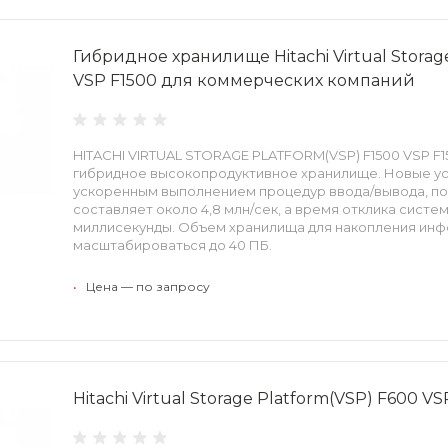
Гибридное хранилище Hitachi Virtual Storag
VSP F1500 для коммерческих компаний
HITACHI VIRTUAL STORAGE PLATFORM(VSP) F1500 VSP F
гибридное высокопродуктивное хранилище. Новые у
ускоренным выполнением процедур ввода/вывода, по
составляет около 4,8 млн/сек, а время отклика сист
миллисекунды. Объем хранилища для накопления ин
масштабироваться до 40 ПБ.
•
Цена — по запросу
Hitachi Virtual Storage Platform(VSP) F600 V