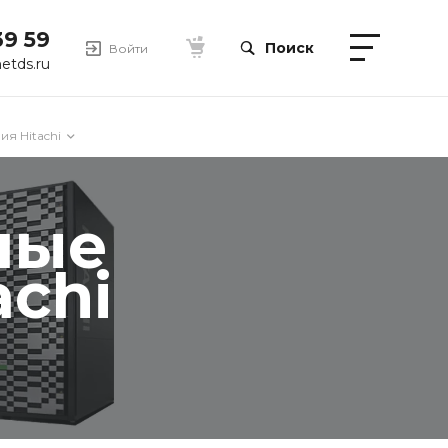
39 59
Поиск
Войти
etds.ru
я Hitachi
ные
chi