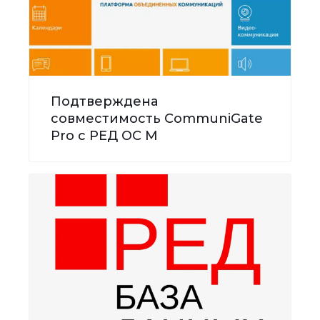
Подтверждена
совместимость CommuniGate
Pro с РЕД ОС М