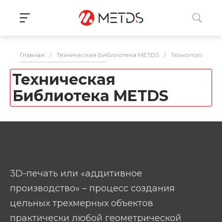
Главная
/
Техническая Библиотека METDS
/
Технологии 3D 
Техническая
Библиотека METDS
3D-печать или «аддитивное
производство» – процесс создания
цельных трехмерных объектов
практически любой геометрической