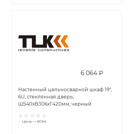
6 064 ₽
Настенный цельносварной шкаф 19",
6U, стеклянная дверь,
Ш540хВ306хГ420мм, черный
•
Цена — 6064