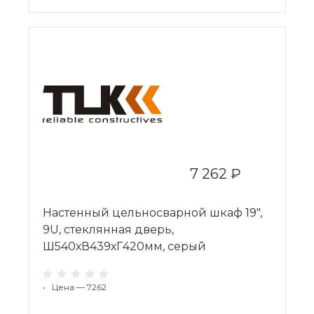
7 262 ₽
Настенный цельносварной шкаф 19",
9U, стеклянная дверь,
Ш540хВ439хГ420мм, серый
•
Цена — 7262