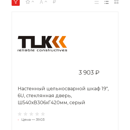
3 903 ₽
Настенный цельносварной шкаф 19",
6U, стеклянная дверь,
Ш540хВ306хГ420мм, серый
•
Цена — 3903