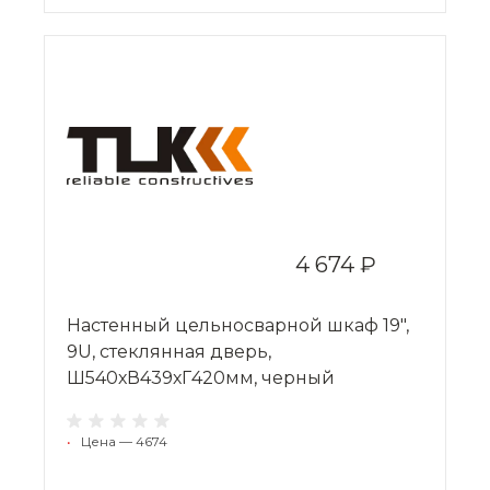
4 674 ₽
Настенный цельносварной шкаф 19",
9U, стеклянная дверь,
Ш540хВ439хГ420мм, черный
•
Цена — 4674