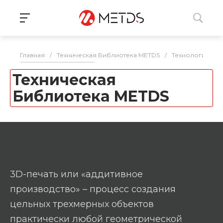
Главная
/
Техническая Библиотека METDS
/
Технологии ИБ
Техническая
Библиотека METDS
3D-печать или «аддитивное
производство» – процесс создания
цельных трехмерных объектов
практически любой геометрической