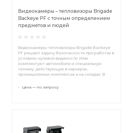
Видеокамеры – тепловизоры Brigade
Backeye PF с точным определением
предметов и людей
Видеокамеры-тепловизоры Brigade Backeye
PF решают задачу безопасности при работах в
условиях нулевой видимости. Ими
комплектуют автомобили и специальную
технику, действующую в карьерах,
промышленных комплексах и на складах. В
структуру устройств входят нагреватели,
обеспечивающие функционирование при
•
Цена — по запросу
низких температурах, а также средства
защиты от негативных факторов среды.