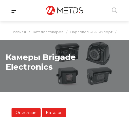
Главная
/
Каталог товаров
/
Параллельный импорт
/
Сист
Камеры Brigade
Electronics
Описание
Каталог