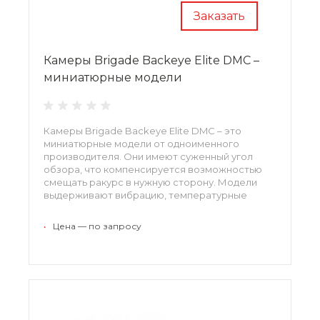
Заказать
Камеры Brigade Backeye Elite DMC –
миниатюрные модели
Камеры Brigade Backeye Elite DMC – это
миниатюрные модели от одноименного
производителя. Они имеют суженный угол
обзора, что компенсируется возможностью
смещать ракурс в нужную сторону. Модели
выдерживают вибрацию, температурные
перепады и другое воздействие среды.
Производитель предоставляет 3-летнюю
•
Цена — по запросу
гарантию.