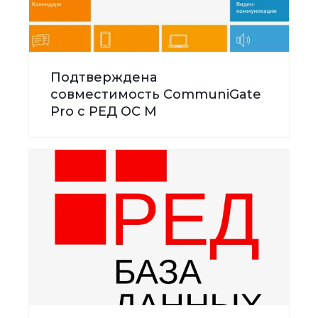
Подтверждена
совместимость CommuniGate
Pro с РЕД ОС М