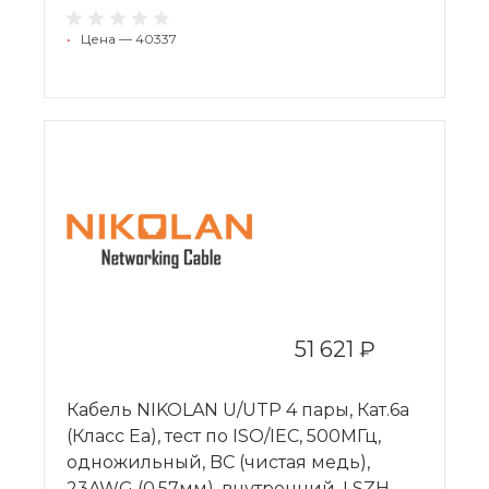
•
Цена — 40337
51 621 ₽
Кабель NIKOLAN U/UTP 4 пары, Кат.6a
(Класс Eа), тест по ISO/IEC, 500МГц,
одножильный, BC (чистая медь),
23AWG (0,57мм), внутренний, LSZH