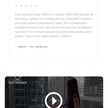
Сигнализаторы «белого шума» bbs-tek входят в
линейку средств оповещения, разработанных
английскими специалистами. Это новейшее
изобретение, оно автоматически настраивает
громкость сигнала выше уровня окружающего
шума. При этом звук имеет строго
направленное действие, что исключает
дискомфорт для окружающих.
•
Цена — по запросу