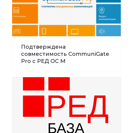
Подтверждена
совместимость CommuniGate
Pro с РЕД ОС М