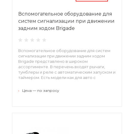
Вспомогательное оборудование для
систем сигнализации при движении
задним ходом Brigade
Вспомогательное оборудование для систем
сигнализации при движении задним ходом
Brigade представлено в широком
ассортименте. В перечень входят рычаги,
тумблеры и реле с автоматическим запуском и
таймером. Есть модели как для авто с
автоматическими, так и механическими
коробками передач. Устройства обладают
•
Цена — по запросу
стойкостью к негативным природным
факторам, вибрации, ударам. Гарантия от
производителя составляет 2 года.