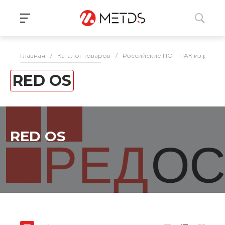
Главная
/
Каталог товаров
/
Российские ПО + ПАК из реес
RED OS
RED OS