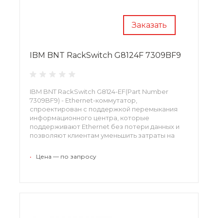
Заказать
IBM BNT RackSwitch G8124F 7309BF9
IBM BNT RackSwitch G8124-EF(Part Number
7309BF9) - Ethernet-коммутатор,
спроектирован с поддержкой перемыкания
информационного центра, которые
поддерживают Ethernet без потери данных и
позволяют клиентам уменьшить затраты на
реализацию FCoE усиливая присоединение
портов перед соединением к более дорогим
•
Цена — по запросу
шлюзовым устройствам верхнего уровня.