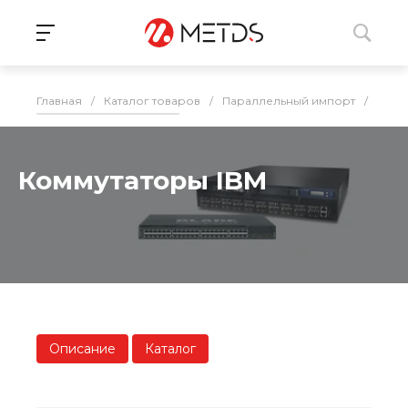
Главная
/
Каталог товаров
/
Параллельный импорт
/
ИБП,
Коммутаторы IBM
Описание
Каталог