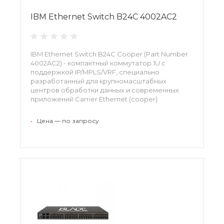
IBM Ethernet Switch B24C 4002AC2
IBM Ethernet Switch B24C Cooper (Part Number
4002AC2) - компактный коммутатор 1U с
поддержкой IP/MPLS/VRF, специально
разработанный для крупномасштабных
центров обработки данных и современных
приложений Carrier Ethernet (cooper)
устанавливается в мощных центрах обработки
данных, где постоянно растет уровень
•
Цена — по запросу
нагрузки не только на локальную сеть, но
также и на внешние каналы.