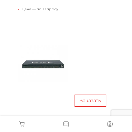
NIC, CEE/FCoE и iSCSI.
•
Цена — по запросу
Заказать
IBM BNT RackSwitch G8124-ER
7309BR6