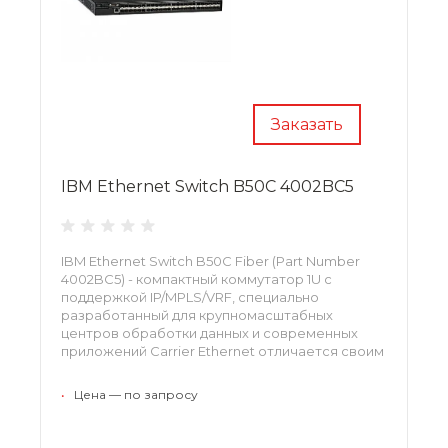
Заказать
IBM Ethernet Switch B50C 4002BC5
IBM Ethernet Switch B50C Fiber (Part Number
4002BC5) - компактный коммутатор 1U с
поддержкой IP/MPLS/VRF, специально
разработанный для крупномасштабных
центров обработки данных и современных
приложений Carrier Ethernet отличается своим
высоким уровнем безопасности. При
необходимости включается функция,
•
Цена — по запросу
способная отслеживать доступ по
определенной учетной записи.