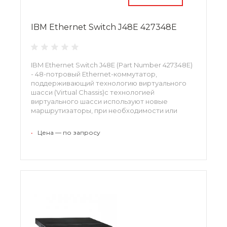
IBM Ethernet Switch J48E 427348E
IBM Ethernet Switch J48E (Part Number 427348E)
- 48-потровый Ethernet-коммутатор,
поддерживающий технологию виртуального
шасси (Virtual Chassis)с технологией
виртуального шасси используют новые
маршрутизаторы, при необходимости или
каких-либо неполадках подключаются
дополнительные детали, обеспечивающие
•
Цена — по запросу
непрерывную работу и качественное
выполнение задания.