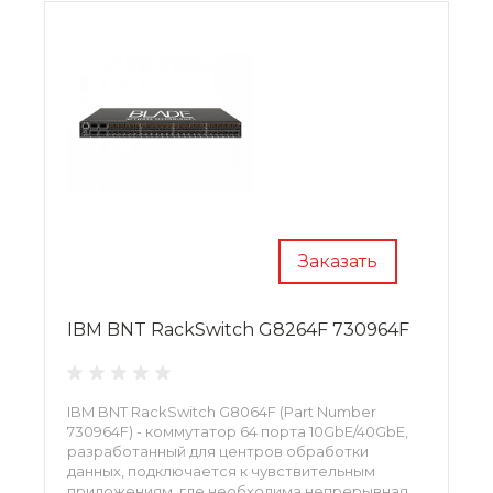
Заказать
IBM BNT RackSwitch G8264F 730964F
IBM BNT RackSwitch G8064F (Part Number
730964F) - коммутатор 64 порта 10GbE/40GbE,
разработанный для центров обработки
данных, подключается к чувствительным
приложениям, где необходима непрерывная