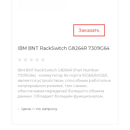
Заказать
IBM BNT RackSwitch G8264R 7309G64
IBM BNT RackSwitch G8264R (Part Number
7309G64) - коммутатор 64 порта 10GbE/40GbE,
является устройством, способным работать в
непрерывном режиме, тем самым,
обеспечивая передачей большого объема
данных. Обладает большим функционалом,
интеллектуально развитым разумом,
построенным на основе современных
•
Цена — по запросу
разработок.