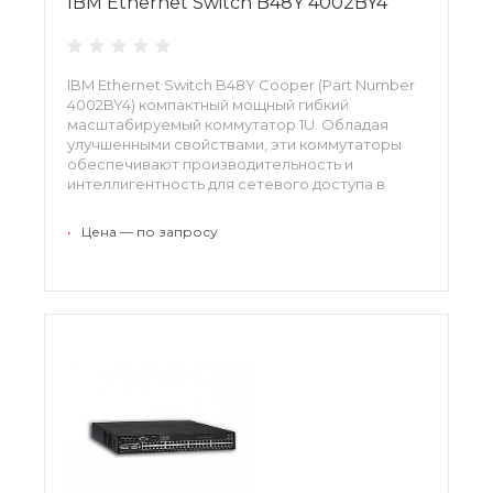
IBM Ethernet Switch B48Y 4002BY4
IBM Ethernet Switch B48Y Cooper (Part Number
4002BY4) компактный мощный гибкий
масштабируемый коммутатор 1U. Обладая
улучшенными свойствами, эти коммутаторы
обеспечивают производительность и
интеллигентность для сетевого доступа в
компактном 1 стоечном юните с форм-
фактором, тем самым уменьшая затраты на
•
Цена — по запросу
инфраструктуру и административные затраты.