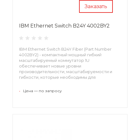
Заказать
IBM Ethernet Switch B24Y 4002BY2
IBM Ethernet Switch B24Y Fiber (Part Number
4002BY2) - компактный мощный гибкий
масштабируемый коммутатор 1U
обеспечивает новые уровни
производительности, масштабируемости и
гибкости, которые необходимы для
современных инфрастуктур динамических
сетей.
•
Цена — по запросу