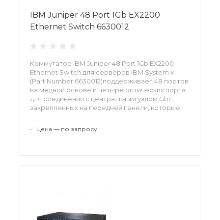
IBM Juniper 48 Port 1Gb EX2200
Ethernet Switch 6630012
Коммутатор IBM Juniper 48 Port 1Gb EX2200
Ethernet Switch для серверов IBM System x
(Part Number 6630012)поддерживает 48 портов
на медной основе и четыре оптических порта
для соединения с центральным узлом GbE,
закрепленных на передней панели, которые
работают со съемной оптикой SFP для
высокой скорости или для соединения набора
•
Цена — по запросу
узлов между серверными комнатами и
комплекса коммутаторов обратного канала.