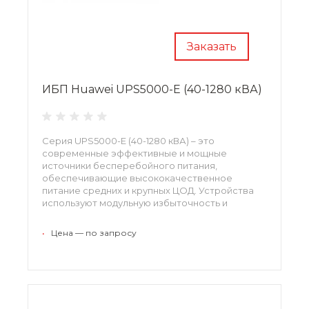
Заказать
ИБП Huawei UPS5000-Е (40-1280 кВА)
Серия UPS5000-Е (40-1280 кВА) – это
современные эффективные и мощные
источники бесперебойного питания,
обеспечивающие высококачественное
питание средних и крупных ЦОД. Устройства
используют модульную избыточность и
двойное преобразование, уменьшая
воздействие электрических сбоев на
•
Цена — по запросу
оборудование.
UPS5000-E-200K-F200, UPS5000-E-120K-F120