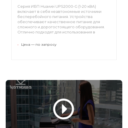
Серия ИБП Huawei UPS2000-G (1-20 кВА)
включает в себя неавтономные источники
бесперебойного питания. Устройства
обеспечивают качественное питание для
сложного и дорогостоящего оборудования.
Отлично подходят для использования в
небольших вычислительных центрах, сетях и
коммуникационных системах.
•
Цена — по запросу
Серия ИБП Huawei UPS2000-G (1-20 кВА)