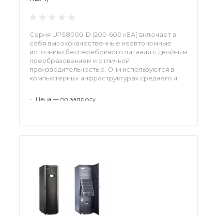
Серия UPS8000-D (200-600 кВА) включает в
себя высококачественные неавтономные
источники бесперебойного питания с двойным
преобразованием и отличной
производительностью. Они используются в
компьютерных инфраструктурах среднего и
крупного масштаба, обеспечивая надежную
защиту от аварийного прекращения питания.
•
Цена — по запросу
UPS8000-D-200K, UPS8000-D-300K, UPS8000-
D-400K, UPS8000-D-500K, UPS8000-D-600K
Серия ИБП Huawei UPS2000-G (1-20 кВА)