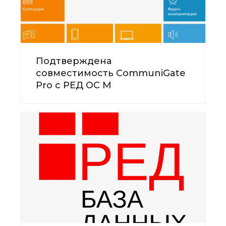
Подтверждена
совместимость CommuniGate
Pro с РЕД ОС М