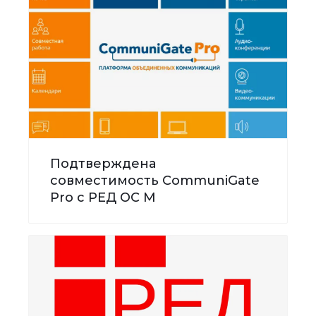
Подтверждена
совместимость CommuniGate
Pro с РЕД ОС М