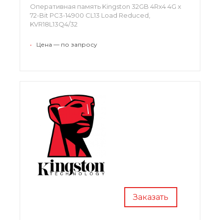
Оперативная память Kingston 32GB 4Rx4 4G x
72-Bit PC3-14900 CL13 Load Reduced,
KVR18L13Q4/32
•
Цена — по запросу
Заказать