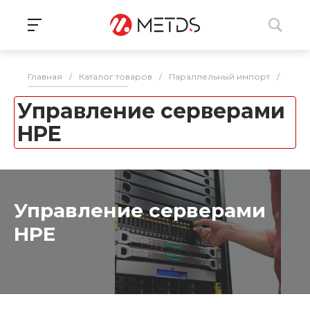
Главная
/
Каталог товаров
/
Параллельный импорт
/
Серв
Управление серверами
HPE
Управление серверами
HPE