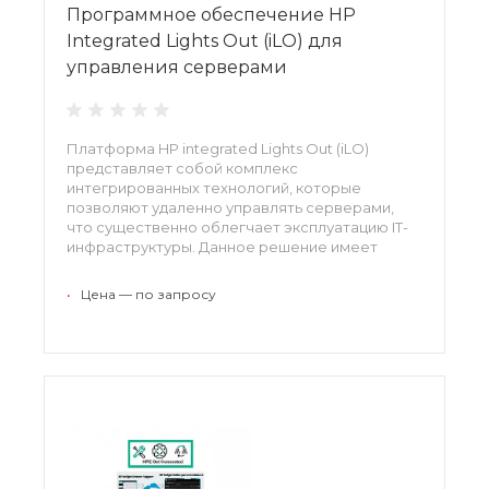
Программное обеспечение HP
Integrated Lights Out (iLO) для
управления серверами
Платформа HP integrated Lights Out (iLO)
представляет собой комплекс
интегрированных технологий, которые
позволяют удаленно управлять серверами,
что существенно облегчает эксплуатацию IT-
инфраструктуры. Данное решение имеет
несколько типов лицензий и обладает
различным функционалом. Комплекс iLO
•
Цена — по запросу
ориентирован как на крупные, так на малые и
средние компании, что позволяет бизнесу с
ограниченным бюджетом активно развиваться
наравне с корпоративными системами.