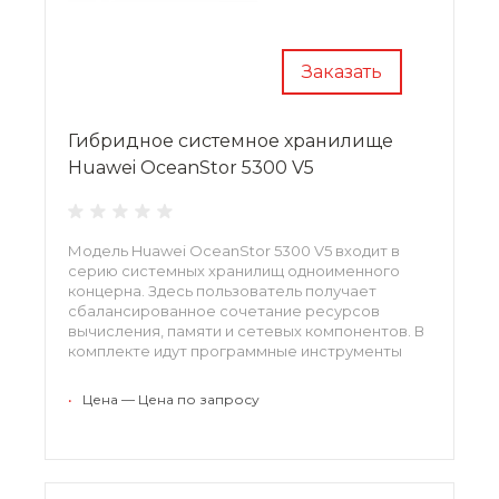
Заказать
Гибридное системное хранилище
Huawei OceanStor 5300 V5
Модель Huawei OceanStor 5300 V5 входит в
серию системных хранилищ одноименного
концерна. Здесь пользователь получает
сбалансированное сочетание ресурсов
вычисления, памяти и сетевых компонентов. В
комплекте идут программные инструменты
защиты данных, управления и эффективного
использования ресурсов. Отдельные средства
•
Цена — Цена по запросу
отвечают за ускоренную виртуализацию.