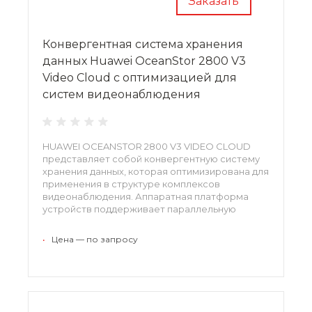
Заказать
Конвергентная система хранения
данных Huawei OceanStor 2800 V3
Video Cloud с оптимизацией для
систем видеонаблюдения
HUAWEI OCEANSTOR 2800 V3 VIDEO CLOUD
представляет собой конвергентную систему
хранения данных, которая оптимизирована для
применения в структуре комплексов
видеонаблюдения. Аппаратная платформа
устройств поддерживает параллельную
запись с 400 видеокамер в режиме HD, а
также одновременный просмотр 100
•
Цена — по запросу
трансляций видео высокого качества.