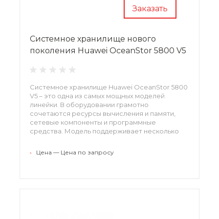
Заказать
Системное хранилище нового
поколения Huawei OceanStor 5800 V5
Системное хранилище Huawei OceanStor 5800
V5 – это одна из самых мощных моделей
линейки. В оборудовании грамотно
сочетаются ресурсы вычисления и памяти,
сетевые компоненты и программные
средства. Модель поддерживает несколько
сетевых протоколов, выполняет
конвергенцию среды. Одна из встроенных
•
Цена — Цена по запросу
опций обеспечивает ускоренную
трансформацию в облако.