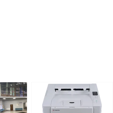
видеоконтроллера.
вается высоконадежным
ирования и «горячей»
вливать видеоконтроллер
ойку.
 «DEPO ProVision Control
ет за вывод на видеостену