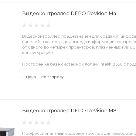
Низкое энергопотребление в сочетании с продуманн
охлаждения, не содержащей движущихся частей, об
охлаждение устройства и гарантирует его беспереб
Видеоконтроллер DEPO ReVision M4
работу.
Видеоконтроллер предназначен для создания цифро
панелей, в которых для вывода информации в разреше
от одного до четырех проекторов, плазменных или L
конфигурациях.
Построен на базе системной логики Intel® B560 с п
Intel® Core™ i5/i7 10-го м 11–го поколений, 64 ГБ опер
видеоадаптеров NVIDIA® Quadro™. Дисковая подсист
•
Цена — по запросу
накопителя SATA III.
Компактный корпус с расширенным набором интерф
эффективное использование устройства в различных
рекламе, розничной торговле, банках, гостиничном б
Видеоконтроллер DEPO ReVision M8
Для подбора оптимальной конфигурации видеоконтр
заполнить опросный лист, который можно получить у
Профессиональный видеоконтроллер для вывода ин