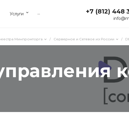
+7 (812) 448 
...
Услуги
info@m
реестра Минпромторга
/
Серверное и Сетевое из России
/
D
управления 