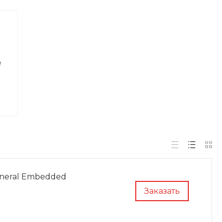
е
eral Embedded
Заказать