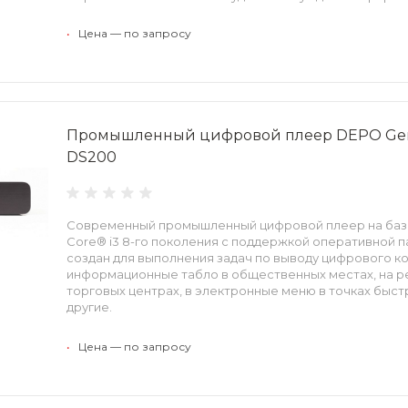
Поддержка трех независимых видеовыходов высокой
•
Цена — по запросу
4096 × 2160 позволяет реализовать функцию построе
видеостен, информационных табло.
Применение энергоэффективных процессоров обесп
энергопотребление устройства. Алюминиевый корпус
охлаждения, а также компоненты индустриального кл
Промышленный цифровой плеер DEPO Gen
высокую надежность и бесперебойную круглосуточну
DS200
Современный промышленный цифровой плеер на базе
Core® i3 8-го поколения с поддержкой оперативной 
создан для выполнения задач по выводу цифрового ко
информационные табло в общественных местах, на р
торговых центрах, в электронные меню в точках быст
другие.
Модель General Embedded DS200 поддерживает два 
•
Цена — по запросу
высокой четкости в разрешении 4096 × 2160 для одн
отображения информации на цифровых панелях.