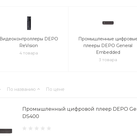
Видеоконтроллеры DEPO
Промышленные цифровы
ReVision
плееры DEPO General
Embedded
4 товара
3 товара
По названию
По цене
Промышленный цифровой плеер DEPO Gen
DS400