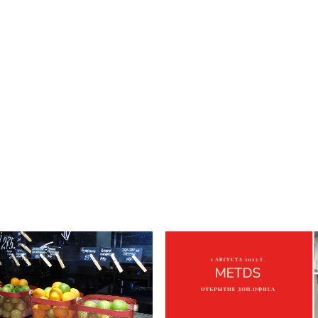
отключения от электросети, заменить архив данных 
Отказоустойчивость подсистемы питания обеспечи
блоком питания мощностью 920 Вт с функцией резерв
замены.
Исполнение в корпусе высотой 4U позволяет устана
как в вертикальное положение, так и в 19-дюймовую ст
Дополнительно комплектуется специализированным ПО
Center» для управления видеостеной, которое отвеча
цифрового контента.