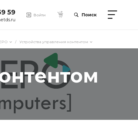
39 59
Поиск
Войти
etds.ru
EPO
/
Устройства управления контентом
контентом