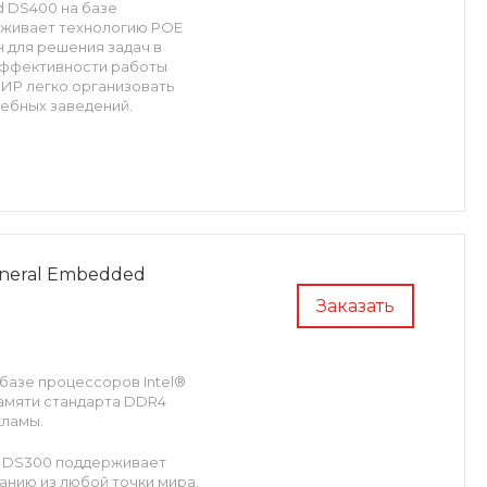
 DS400 на базе
ерживает технологию POE
 для решения задач в
эффективности работы
ИР легко организовать
ебных заведений.
т широкие возможности по
.
OE позволяет использовать
 организации для них
ходимое питание от
eral Embedded
Заказать
 охлаждения КИР, а также
сокую надежность и
азе процессоров Intel®
памяти стандарта DDR4
кламы.
d DS300 поддерживает
нию из любой точки мира.