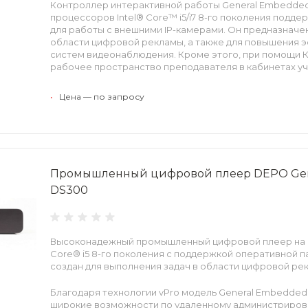
Контроллер интерактивной работы General Embedded
процессоров Intel® Core™ i5/i7 8-го поколения подд
для работы с внешними IP-камерами. Он предназначен
области цифровой рекламы, а также для повышения 
систем видеонаблюдения. Кроме этого, при помощи К
рабочее пространство преподавателя в кабинетах уч
Благодаря технологии vPro модель КИР поддерживае
•
Цена — по запросу
удаленному администрированию из любой точки мира
Поддержка четырех Ethernet-портов с технологией P
КИР с современными IP-камерами без необходимости
выделенного электропитания. Камеры получают необ
контроллера.
Промышленный цифровой плеер DEPO Gen
DS300
Алюминиевый корпус и полностью пассивная система
компоненты индустриального класса гарантируют вы
бесперебойную круглосуточную работу устройства.
Высоконадежный промышленный цифровой плеер на б
Core® i5 8-го поколения с поддержкой оперативной 
создан для выполнения задач в области цифровой ре
Благодаря технологии vPro модель General Embedde
широкие возможности по удаленному администрирова