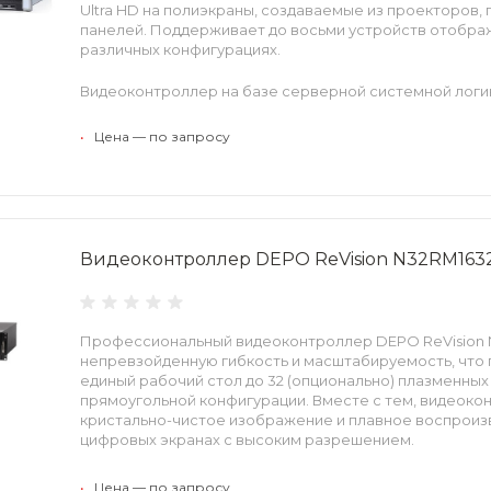
Ultra HD на полиэкраны, создаваемые из проекторов,
панелей. Поддерживает до восьми устройств отобра
различных конфигурациях.
Видеоконтроллер на базе серверной системной логик
поддерживает процессоры Intel® Xeon® E, 128 ГБ опе
функцией коррекции ошибок и видеоадаптеры NVIDIA
•
Цена — по запросу
Твердотельный накопитель SSD М.2 повышает произв
Дисковая подсистема включает до шести дисков SATA 
построения RAID-массива. Предусмотрено расширени
установка hotswap-корзин. Съемные пылевые фильтры
службы видеоконтроллера.
Видеоконтроллер DEPO ReVision N32RM163
Для подбора оптимальной конфигурации видеоконтр
заполнить опросный лист, который можно получить у
Профессиональный видеоконтроллер DEPO ReVision 
непревзойденную гибкость и масштабируемость, что 
единый рабочий стол до 32 (опционально) плазменных
прямоугольной конфигурации. Вместе с тем, видеок
кристально-чистое изображение и плавное воспроиз
цифровых экранах с высоким разрешением.
Исключительная производительность и надежность 
•
Цена — по запросу