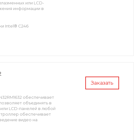
 плазменных или LCD-
жения информации в
и Intel® С246
ративной памяти DDR4 с
® Quadro™.
одительность системы.
III с возможностью
е дискового массива и
 гарантируют долгий срок
2
Заказать
оллера необходимо
 вашего менеджера.
N32RM1632 обеспечивает
позволяет объединять в
 или LCD-панелей в любой
онтроллер обеспечивает
ведение видео на
видеоконтроллера