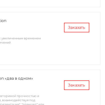
tion
Заказать
 с увеличенным временем
ичений.
ion «два в одном»
Заказать
повторимой прочностью и
, взаимодействуя под
резентация", "планшет" или