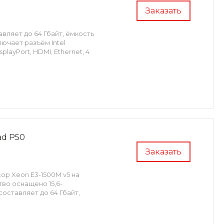
Заказать
вляет до 64 Гбайт, ёмкость
лючает разъём Intel
splayPort, HDMI, Ethernet, 4
ad P50
Заказать
ор Xeon E3-1500M v5 на
тво оснащено 15,6-
оставляет до 64 Гбайт,