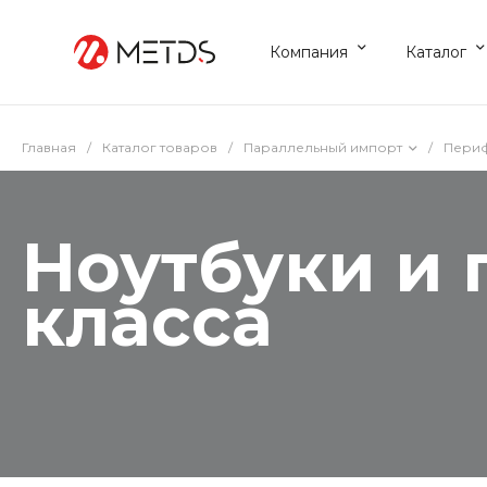
Компания
Каталог
Главная
/
Каталог товаров
/
Параллельный импорт
/
Периф
Ноутбуки и 
класса