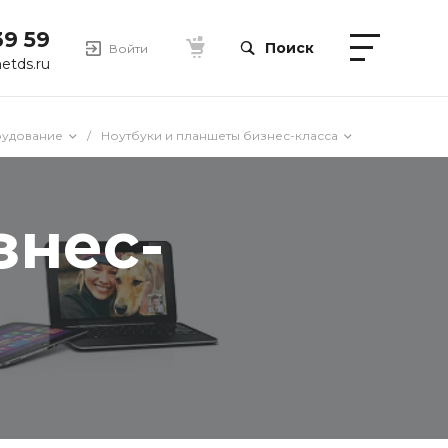
39 59
Поиск
Войти
etds.ru
удование
/
Ноутбуки и планшеты бизнес-класса
знес-