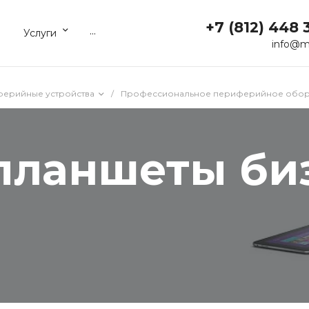
+7 (812) 448 
...
Услуги
info@m
ерийные устройства
/
Профессиональное периферийное обор
планшеты би