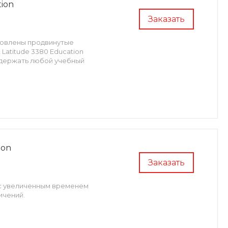
tion
Заказать
ановлены продвинутые
Latitude 3380 Education
ыдержать любой учебный
ion
Заказать
 с увеличенным временем
ичений.