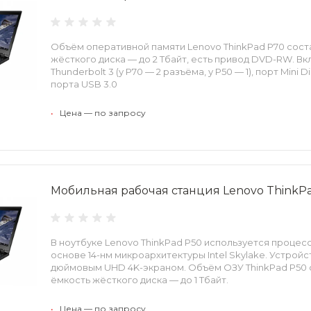
Объём оперативной памяти Lenovo ThinkPad P70 соста
жёсткого диска — до 2 Тбайт, есть привод DVD-RW. Вк
Thunderbolt 3 (у P70 — 2 разъёма, у P50 — 1), порт Mini Di
порта USB 3.0
•
Цена — по запросу
Мобильная рабочая станция Lenovo ThinkP
В ноутбуке Lenovo ThinkPad P50 используется процесс
основе 14-нм микроархитектуры Intel Skylake. Устройс
дюймовым UHD 4K-экраном. Объём ОЗУ ThinkPad P50 с
ёмкость жёсткого диска — до 1 Тбайт.
•
Цена — по запросу