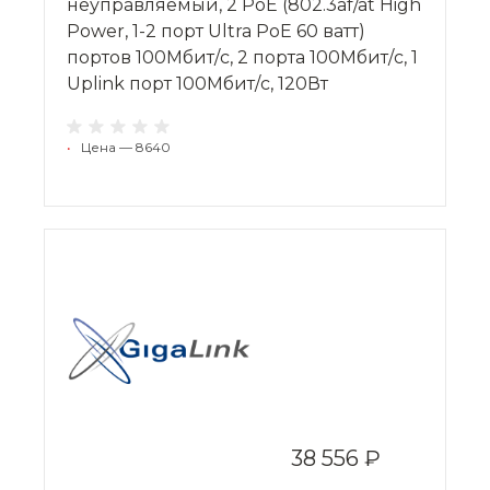
неуправляемый, 2 PoE (802.3af/at High
Power, 1-2 порт Ultra PoE 60 ватт)
портов 100Мбит/с, 2 порта 100Мбит/с, 1
Uplink порт 100Мбит/с, 120Вт
•
Цена — 8640
38 556 ₽