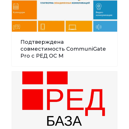
Подтверждена
совместимость CommuniGate
Pro с РЕД ОС М