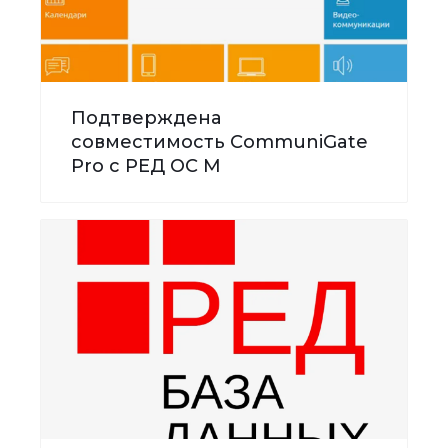
Подтверждена
совместимость CommuniGate
Pro с РЕД ОС М