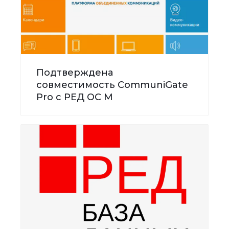
Подтверждена
совместимость CommuniGate
Pro с РЕД ОС М