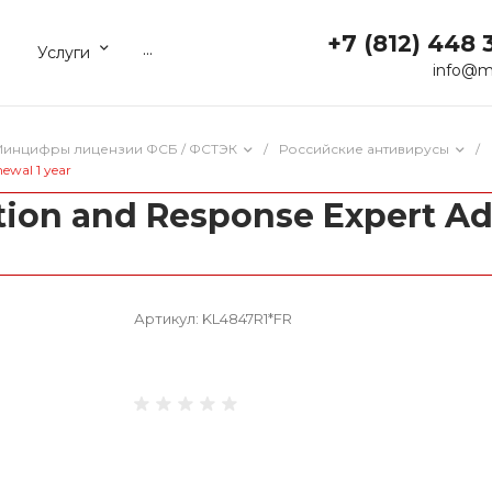
+7 (812) 448 
...
Услуги
info@m
 Минцифры лицензии ФСБ / ФСТЭК
/
Российские антивирусы
/
ewal 1 year
on and Response Expert Add
Артикул:
KL4847R1*FR