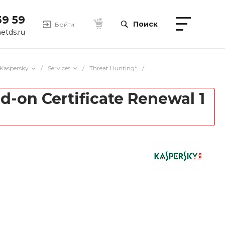
39 59
Поиск
Войти
etds.ru
Kaspersky
/
Services
/
Threat Hunting*
/
-on Certificate Renewal 1