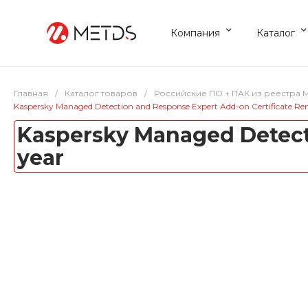
Компания
Каталог
Главная
/
Каталог товаров
/
Российские ПО + ПАК из реестра
Kaspersky Managed Detection and Response Expert Add-on Certificate Ren
Kaspersky Managed Detecti
year