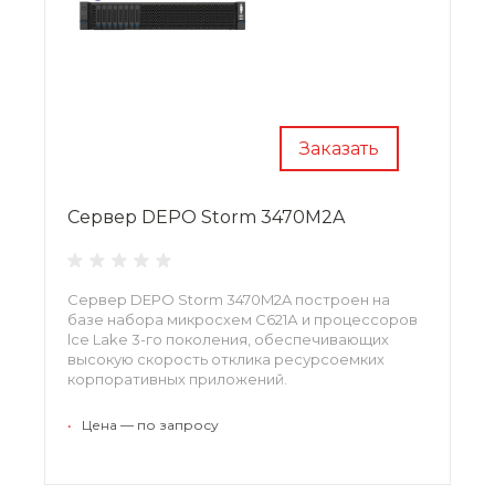
Заказать
Сервер DEPO Storm 3470M2A
Сервер DEPO Storm 3470M2A построен на
базе на­бора микросхем С621А и процессоров
lce Lаkе 3-го поколения, обеспечивающих
высокую скорость отклика ресурсоемких
корпоративных приложений.
•
Цена — по запросу