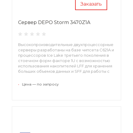
Заказать
Сервер DEPO Storm 3470Z1A
Высокопроизводительные двухпроцессорные
серверы разработаны на базе чипсета С621A и
процессоров Ice Lake третьего поколения в
стоечном форм-факторе 1U с возможностью
использования накопителей LFF для хранения
больших объемов данных и SFF для работы с
данными с минимальными задержками.
•
Цена — по запросу