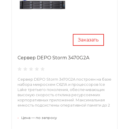
Заказать
Сервер DEPO Storm 3470G2A
Сервер DEPO Storm 3470G2A построен на базе
набора микросхем С621А и процессоров lce
Lake третьего по­коления, обеспечивающих
высокую скорость отклика ресурсоемких
корпоративных приложений. Максимальная
емкость подсистемы оперативной памяти до 2
ТБ оптимально подходит для развертывания
значительного количества виртуальных машин.
•
Цена — по запросу
Ар­хитектура сервера предусматривает
максимальную отказоустойчивость для