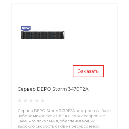
Заказать
Сервер DEPO Storm 3470F2A
Сервер DEPO Storm 3470F2A построен на базе
на­бора микросхем С621А и процессоров lce
Lаkе 3-го поколения, обеспечивающих
высокую скорость отклика ресурсоемких