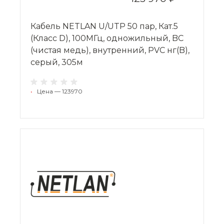
Кабель NETLAN U/UTP 50 пар, Кат.5
(Класс D), 100МГц, одножильный, BC
(чистая медь), внутренний, PVC нг(B),
серый, 305м
•
Цена — 123970