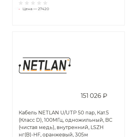
•
Цена — 27420
151 026 ₽
Кабель NETLAN U/UTP 50 пар, Кат.5
(Класс D), 100МГц, одножильный, BC
(чистая медь), внутренний, LSZH
нг(B)-HF, оранжевый, 305м