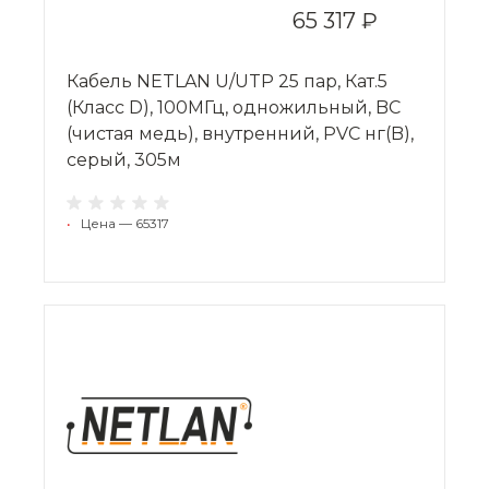
65 317 ₽
Кабель NETLAN U/UTP 25 пар, Кат.5
(Класс D), 100МГц, одножильный, BC
(чистая медь), внутренний, PVC нг(B),
серый, 305м
•
Цена — 65317