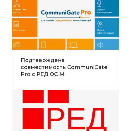
Подтверждена
совместимость CommuniGate
Pro с РЕД ОС М