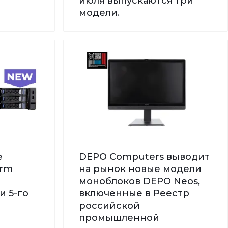
июля выпускаются три
модели.
е
DEPO Computers выводит
orm
на рынок новые модели
моноблоков DEPO Neos,
и 5-го
включенные в Реестр
российской
промышленной