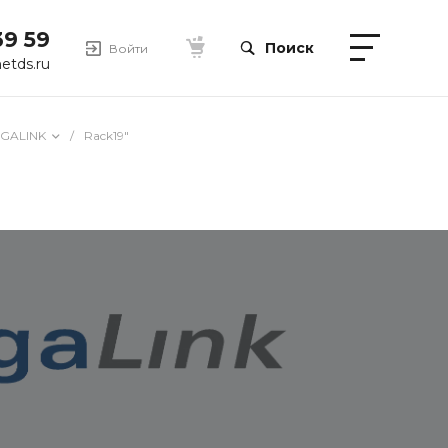
39 59
Поиск
Войти
etds.ru
IGALINK
/
Rack19"