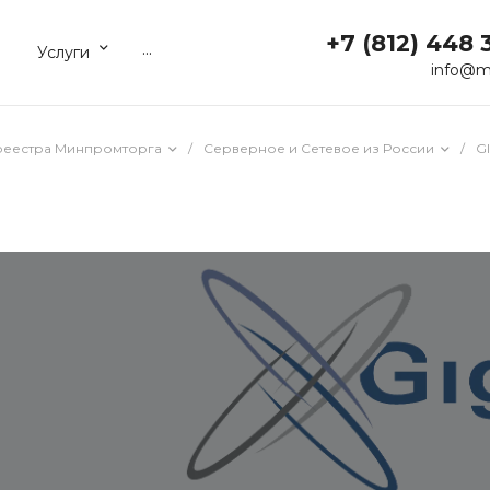
+7 (812) 448 
...
Услуги
info@m
реестра Минпромторга
/
Серверное и Сетевое из России
/
G