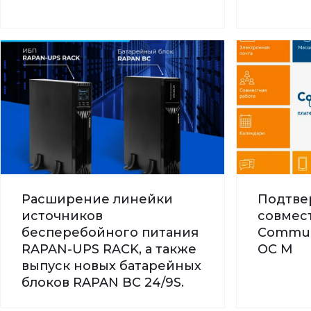
Расширение линейки
Подтве
источников
совмес
бесперебойного питания
Commun
RAPAN-UPS RACK, а также
ОС М
выпуск новых батарейных
блоков RAPAN BC 24/9S.