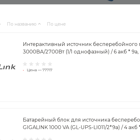
По названию
По цене
Интерактивный источник бесперебойного 
3000ВА/2700Вт (1/1 однофазный) / 6 акб * 9a
•
Цена — 77717
Батарейный блок для источника беспереб
GIGALINK 1000 VA (GL-UPS-LI011/2*9a) / 4 акб 