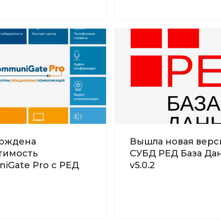
рждена
Вышла новая верс
тимость
СУБД РЕД База Дан
iGate Pro с РЕД
v5.0.2