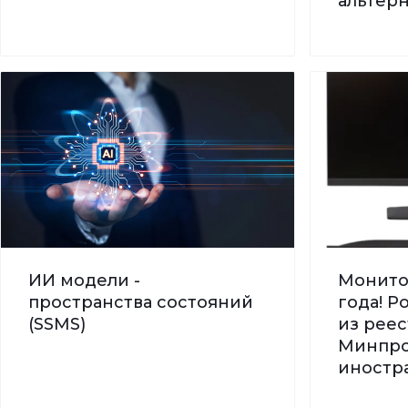
альтер
ИИ модели -
Монито
пространства состояний
года! 
(SSMS)
из реес
Минпро
иностра