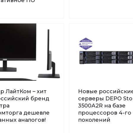
нативное ПО"
р ЛайтКом – хит
Новые российски
Российский бренд
серверы DEPO St
тра
3500А2R на базе
мторга дешевле
процессоров 4-го 
нных аналогов!
поколений