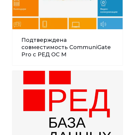
Подтверждена
совместимость CommuniGate
Pro с РЕД ОС М