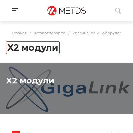
Главная
/
Каталог товаров
/
Российское ИТ оборудование 
X2 модули
X2 модули