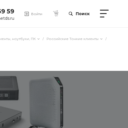
39 59
Поиск
Войти
etds.ru
иенты, ноутбуки, ПК
/
Российские Тонкие клиенты
/