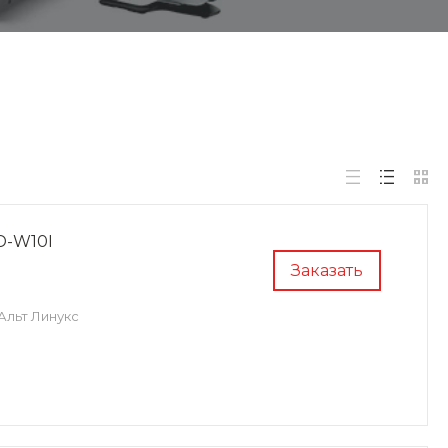
D-W10I
Заказать
Альт Линукс