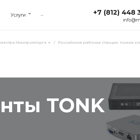
+7 (812) 448 
...
Услуги
info@m
реестра Минпромторга
/
Российские рабочие станции, тонкие кл
енты TONK