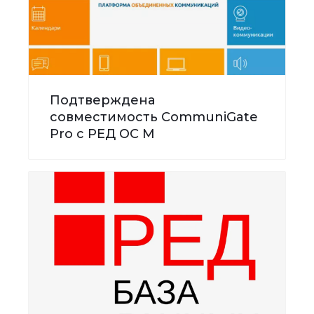
Подтверждена
совместимость CommuniGate
Pro с РЕД ОС М