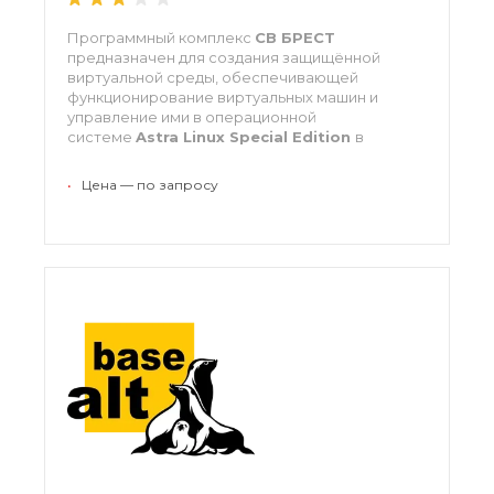
Программный комплекс
СВ БРЕСТ
предназначен для создания защищённой
виртуальной среды, обеспечивающей
функционирование виртуальных машин и
управление ими в операционной
системе
Astra Linux Special Edition
в
условиях дискреционного и мандатного
разграничения доступа.
•
Цена — по запросу