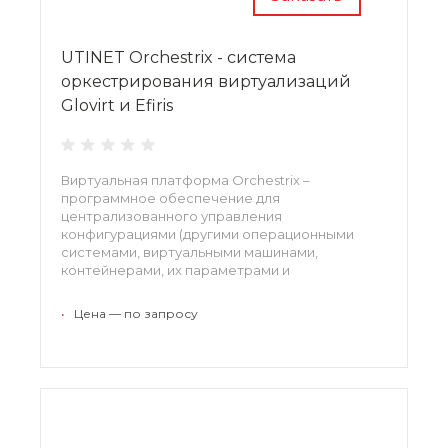
UTINET Orchestrix - система
оркестрирования виртуализаций
Glovirt и Efiris
Виртуальная платформа Orchestrix –
программное обеспечение для
централизованного управления
конфигурациями (другими операционными
системами, виртуальными машинами,
контейнерами, их параметрами и
установленными на них программами).
Поддерживает работу с системами Linux и
•
Цена — по запросу
Windows, а также FreeBSD, Solaris, MacOS.