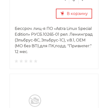
В корзину
Бессроч. лиц-я ПО «Astra Linux Special
Edition» РУСБ.10265-01 рел. Ленинград
(Эльбрус-8С, Эльбрус-1С), v.8.1, OEM
(МО без ВП),для ПК,подд. "Привилег."
12 мес.