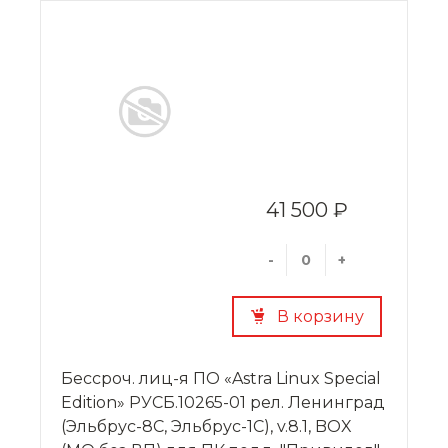
41 500 ₽
-
+
В корзину
Бессроч. лиц-я ПО «Astra Linux Special
Edition» РУСБ.10265-01 рел. Ленинград
(Эльбрус-8С, Эльбрус-1С), v.8.1, BOX