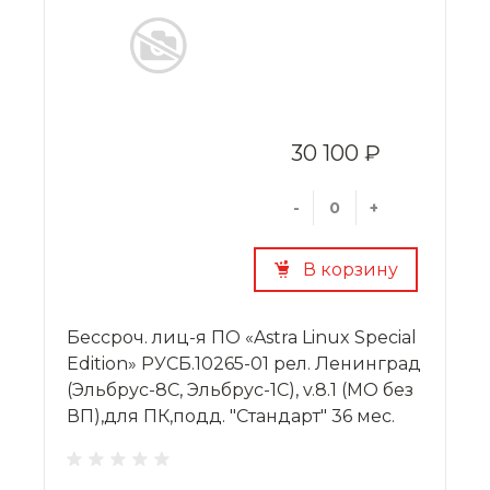
30 100 ₽
-
+
В корзину
Бессроч. лиц-я ПО «Astra Linux Special
Edition» РУСБ.10265-01 рел. Ленинград
(Эльбрус-8С, Эльбрус-1С), v.8.1 (МО без
ВП),для ПК,подд. "Стандарт" 36 мес.