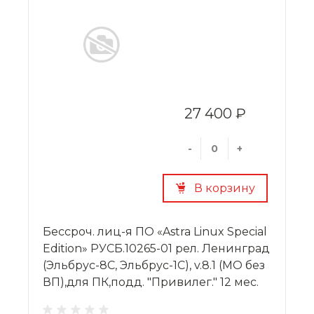
27 400 ₽
-
+
В корзину
Бессроч. лиц-я ПО «Astra Linux Special
Edition» РУСБ.10265-01 рел. Ленинград
(Эльбрус-8С, Эльбрус-1С), v.8.1 (МО без
ВП),для ПК,подд. "Привилег." 12 мес.