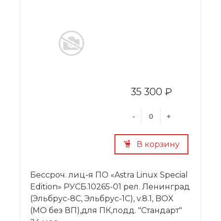
35 300 ₽
-
+
В корзину
Бессроч. лиц-я ПО «Astra Linux Special
Edition» РУСБ.10265-01 рел. Ленинград
(Эльбрус-8С, Эльбрус-1С), v.8.1, BOX
(МО без ВП),для ПК,подд. "Стандарт"