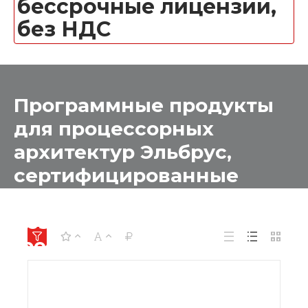
бессрочные лицензии,
без НДС
Программные продукты
для процессорных
архитектур Эльбрус,
сертифицированные
Министерством Обороны
без Военной приемки
(рел. "Ленинград"),для
ПК, бессрочные
лицензии, без НДС