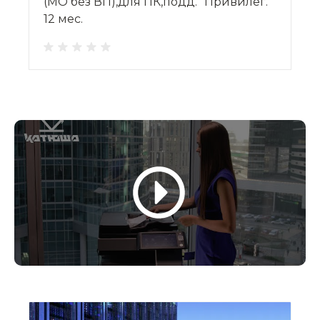
(МО без ВП),для ПК,подд. "Привилег."
12 мес.