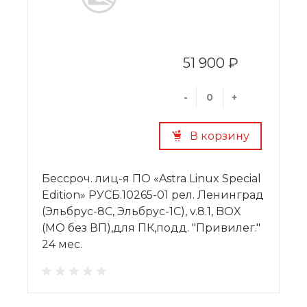
51 900 ₽
-
+
В корзину
Бессроч. лиц-я ПО «Astra Linux Special
Edition» РУСБ.10265-01 рел. Ленинград
(Эльбрус-8С, Эльбрус-1С), v.8.1, BOX
(МО без ВП),для ПК,подд. "Привилег."
24 мес.