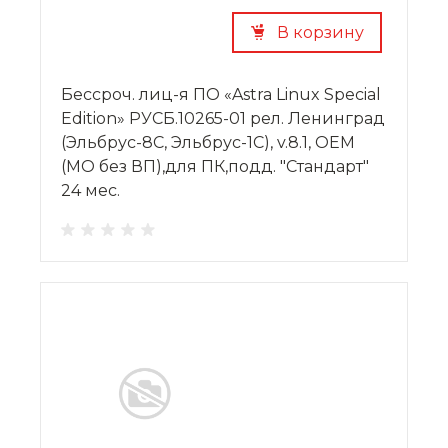
В корзину
Бессроч. лиц-я ПО «Astra Linux Special
Edition» РУСБ.10265-01 рел. Ленинград
(Эльбрус-8С, Эльбрус-1С), v.8.1, OEM
(МО без ВП),для ПК,подд. "Стандарт"
24 мес.