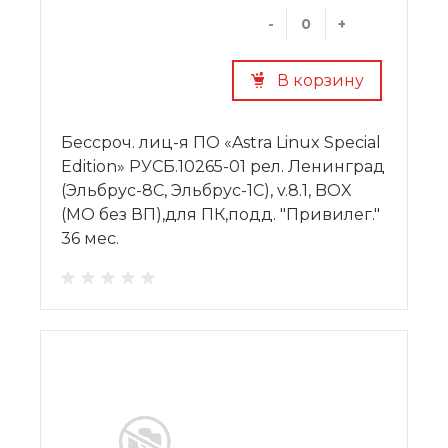
-
+
В корзину
Бессроч. лиц-я ПО «Astra Linux Special
Edition» РУСБ.10265-01 рел. Ленинград
(Эльбрус-8С, Эльбрус-1С), v.8.1, BOX
(МО без ВП),для ПК,подд. "Привилег."
36 мес.