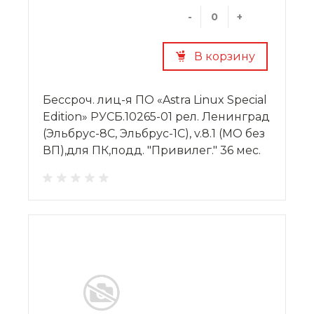
-
+
В корзину
Бессроч. лиц-я ПО «Astra Linux Special
Edition» РУСБ.10265-01 рел. Ленинград
(Эльбрус-8С, Эльбрус-1С), v.8.1 (МО без
ВП),для ПК,подд. "Привилег." 36 мес.