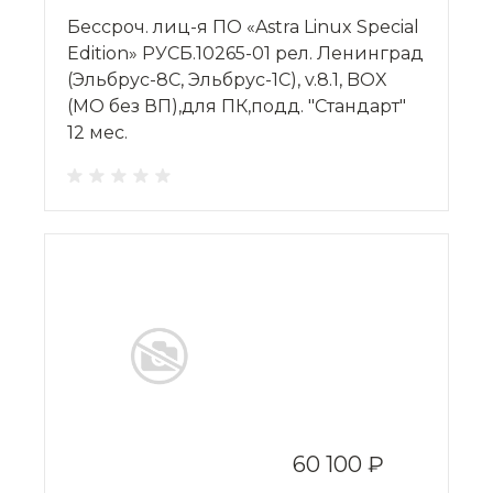
Бессроч. лиц-я ПО «Astra Linux Special
Edition» РУСБ.10265-01 рел. Ленинград
(Эльбрус-8С, Эльбрус-1С), v.8.1, BOX
(МО без ВП),для ПК,подд. "Стандарт"
12 мес.
60 100 ₽