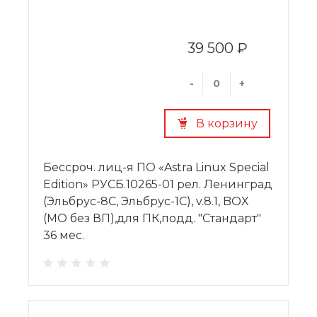
39 500 ₽
-
+
В корзину
Бессроч. лиц-я ПО «Astra Linux Special
Edition» РУСБ.10265-01 рел. Ленинград
(Эльбрус-8С, Эльбрус-1С), v.8.1, BOX
(МО без ВП),для ПК,подд. "Стандарт"
36 мес.