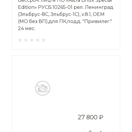
Бессроч. лиц-я ПО «Astra Linux Special
Edition» РУСБ.10265-01 рел. Ленинград
(Эльбрус-8С, Эльбрус-1С), v.8.1, OEM
(МО без ВП),для ПК,подд. "Привилег."
24 мес.
27 800 ₽
-
+