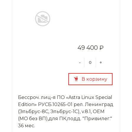
49 400 ₽
-
+
В корзину
Бессроч. лиц-я ПО «Astra Linux Special
Edition» РУСБ.10265-01 рел. Ленинград
(Эльбрус-8С, Эльбрус-1С), v.8.1, OEM
(МО без ВП),для ПК,подд. "Привилег."
36 мес.