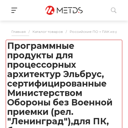
Главная
/
Каталог товаров
/
Российские ПО + ПАК из реес
Программные
продукты для
процессорных
архитектур Эльбрус,
сертифицированные
Министерством
Обороны без Военной
приемки (рел.
"Ленинград"),для ПК,