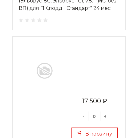
(Эльбрус-8С, Эльбрус-1С), v.8.1 (МО без
ВП),для ПК,подд. "Стандарт" 24 мес.
17 500 ₽
-
+
В корзину