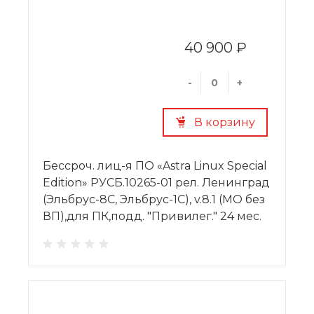
40 900 ₽
-
+
В корзину
Бессроч. лиц-я ПО «Astra Linux Special
Edition» РУСБ.10265-01 рел. Ленинград
(Эльбрус-8С, Эльбрус-1С), v.8.1 (МО без
ВП),для ПК,подд. "Привилег." 24 мес.