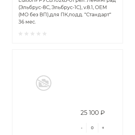
Edition» РУСБ.10265-01 рел. Ленинград
(Эльбрус-8С, Эльбрус-1С), v.8.1, OEM
(МО без ВП),для ПК,подд. "Стандарт"
36 мес.
25 100 ₽
-
+