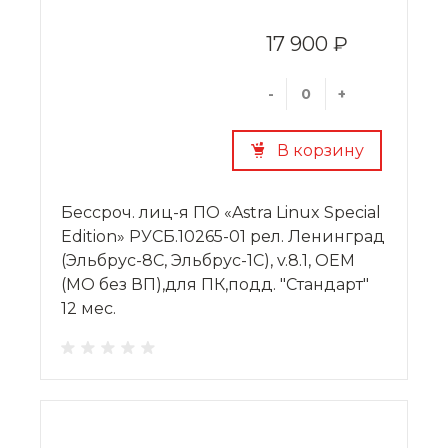
17 900 ₽
-
+
В корзину
Бессроч. лиц-я ПО «Astra Linux Special
Edition» РУСБ.10265-01 рел. Ленинград
(Эльбрус-8С, Эльбрус-1С), v.8.1, OEM
(МО без ВП),для ПК,подд. "Стандарт"
12 мес.