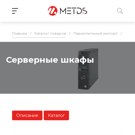
Главная
/
Каталог товаров
/
Параллельный импорт
/
ИБП,
Серверные шкафы
Описание
Каталог