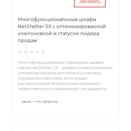
Заказать
Многофункциональные шкафы
NetShelter SX с оптимизированной
компоновкой и статусом лидера
продаж
Многофункциональные серверные шкафы
серии NetShelter SX - универсальные решения,
оптимизированные для легкой установки,
управления кабелями, интеграции
распределения питания и максимальной
эффективности охлаждающего воздушного
потока. Эффективность самых универсальных
в мире решений подтверждена продажей
•
Цена — по запросу
более чем миллиона единиц.
Самый универсальный корпус стойки в мире,
проданный в количестве более 1 миллиона
единиц!