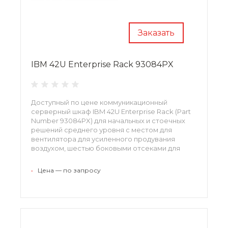
Заказать
IBM 42U Enterprise Rack 93084PX
Доступный по цене коммуникационный
серверный шкаф IBM 42U Enterprise Rack (Part
Number 93084PX) для начальных и стоечных
решений среднего уровня с местом для
вентилятора для усиленного продувания
воздухом, шестью боковыми отсеками для
распределения питания и других компонентов.
•
Цена — по запросу