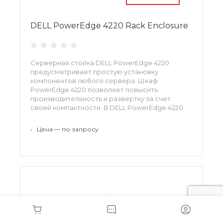
DELL PowerEdge 4220 Rack Enclosure
Серверная стойка DELL PowerEdge 4220
предусматривает простую установку
компонентов любого сервера. Шкаф
PowerEdge 4220 позволяет повысить
производительность и развертку за счет
своей компактности. В DELL PowerEdge 4220
Rack Enclosure удобно устанавливаются
модули питания, позволяющие легко
•
Цена — по запросу
распределять питание без использования
инструментария.