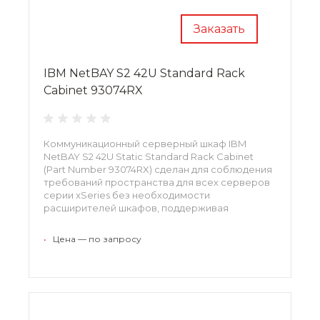
Заказать
IBM NetBAY S2 42U Standard Rack
Cabinet 93074RX
Коммуникационный серверный шкаф IBM
NetBAY S2 42U Static Standard Rack Cabinet
(Part Number 93074RX) сделан для соблюдения
требований пространства для всех серверов
серии xSeries без необходимости
расширителей шкафов, поддерживая
совместимость современных стоечных
устройств IBM с существующим EIA-
•
Цена — по запросу
совместимым оборудованием.