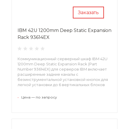
Заказать
IBM 42U 1200mm Deep Static Expansion
Rack 93614EX
Коммуникационный серверный шкаф IBM 42U
1200mm Deep Static Expansion Rack (Part
Number 93614EX) для серверов IBM включает
расширенные задние каналы с
безинструментальной установкой кнопок для
легкой установки до 6 вертикальных блоков
питания IBM, может также поддерживать
вертикальные кабельные органайзеры или
•
Цена — по запросу
установку другого оборудования.