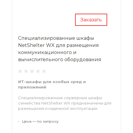
Заказать
Специализированные шкафы
NetShelter WX для размещения
коммуникационного и
вычислительного оборудования
ИТ-шкафы для особых сред и
приложений
Специализированные серверные шкафы
семейства NetShelter WX предназначены для
размещения и надежной эксплуатации
коммуникационного оборудования в
уникальных условиях. Так, настенные шкафы
•
Цена — по запросу
предназначены для развертывания небольших
узлов и локальных сетей, а сейсмостойкие