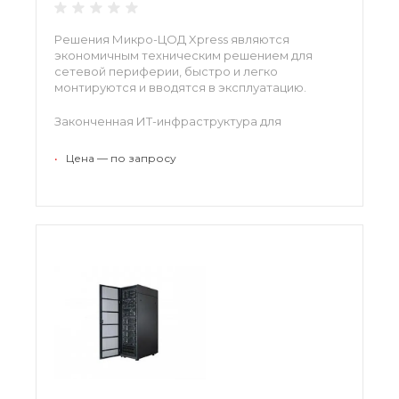
Решения Микро-ЦОД Xpress являются
экономичным техническим решением для
сетевой периферии, быстро и легко
монтируются и вводятся в эксплуатацию.
Законченная ИТ-инфраструктура для
ответственных бизнес-приложений в
специализированном защищенном корпусе.
•
Цена — по запросу
Решение включает в себя: распределение
питания, ИБП, и контроль окружающей среды