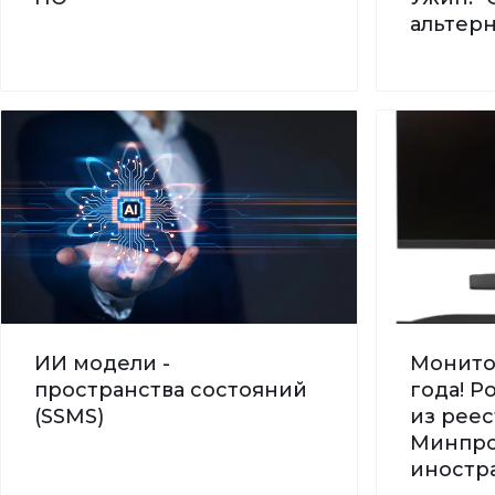
альтер
ИИ модели -
Монито
пространства состояний
года! 
(SSMS)
из реес
Минпро
иностра