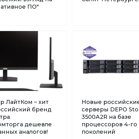
нативное ПО"
р ЛайтКом – хит
Новые российски
Российский бренд
серверы DEPO St
тра
3500А2R на базе
мторга дешевле
процессоров 4-го 
нных аналогов!
поколений