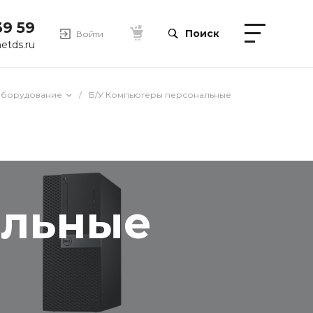
39 59
Поиск
Войти
etds.ru
оборудование
/
Б/У Компьютеры персональные
альные