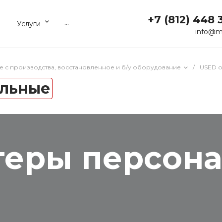
+7 (812) 448 
...
Услуги
info@m
е с производства, восстановленное и б/у оборудование
/
USED 
альные
теры персон