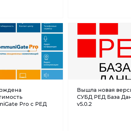
рждена
Вышла новая верс
тимость
СУБД РЕД База Дан
iGate Pro с РЕД
v5.0.2