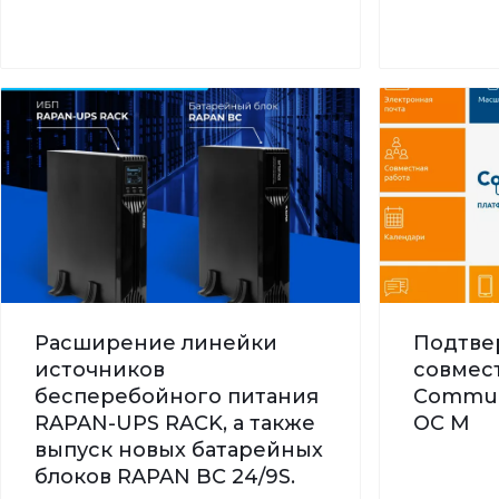
Расширение линейки
Подтве
источников
совмес
бесперебойного питания
Commun
RAPAN-UPS RACK, а также
ОС М
выпуск новых батарейных
блоков RAPAN BC 24/9S.