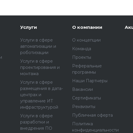
Услуги
О компании
Ак
Услуги в сфере
О концепции
автоматизации и
Команда
роботизации
и
Проекты
Услуги в сфере
Реферальные
проектирования и
программы
монтажа
Наши Партнеры
Услуги в сфере
размещения в дата-
Вакансии
центрах и
Сертификаты
управление ИТ
Реквизиты
инфраструктурой
Публичная оферта
Услуги в сфере
разработки и
Политика
внедрения ПО
конфиденциальности