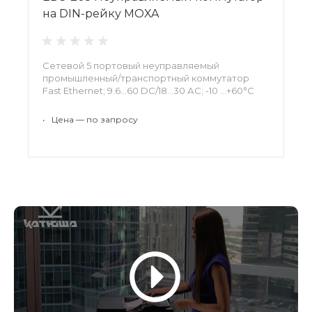
на DIN-рейку MOXA
Сетевой 5 портовый неуправляемый
промышленный/транспортный коммутатор
Fast Ethernet; 9.6...60 DC/18...30 АС; -10 ...+60°С
•
Цена — по запросу