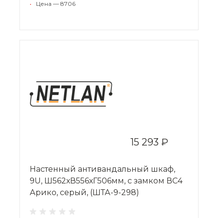
•
Цена — 8706
15 293 ₽
Настенный антивандальный шкаф,
9U, Ш562хВ556хГ506мм, с замком ВС4
Арико, серый, (ШТА-9-298)