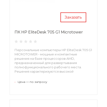
Заказать
ПК HP EliteDesk 705 G1 Microtower
Персональные компьютеры HP EliteDesk 705 G1
MICROTOWER - мощные и компактные
решения на базе процессоров AMD,
предназначенный для развертывания
полнофункционального рабочего места.
Решения характеризуются высокой
масштабируемостью и поддерживают до 32 ГБ
оперативной памяти, до четырех модулей
•
Цена — по запросу
расширения и до 10 коммутационных
интерфейсов.