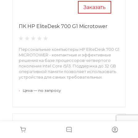
Заказать
ПК HP EliteDesk 700 G1 Microtower
Персональные компьютеры HP EliteDesk 700 G1
MICROTOWER - компактные и эффективные
решения на базе процессоров четвертого
поколения Intel Core i5/i3. Поддержка до 32 GB
оперативной памяти позволяет использовать
устройства для самых требовательных
приложений, а широкий модельный ряд
поддерживаемых накопителей -
•
Цена — по запросу
оптимизировать конфигурацию под
потребности пользователей.