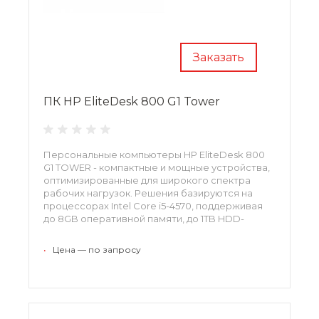
Заказать
ПК HP EliteDesk 800 G1 Tower
Персональные компьютеры HP EliteDesk 800
G1 TOWER - компактные и мощные устройства,
оптимизированные для широкого спектра
рабочих нагрузок. Решения базируются на
процессорах Intel Core i5-4570, поддерживая
до 8GB оперативной памяти, до 1TB HDD-
накопитель, порты 3.0 USB, беспроводной
WIFI-модуль, и Display Port для подключения
•
Цена — по запросу
дополнительных мониторов.