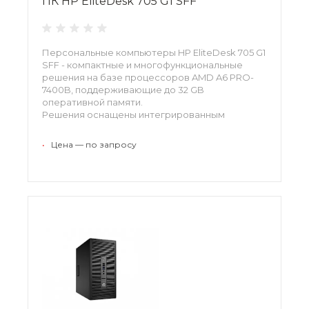
ПК HP EliteDesk 705 G1 SFF
Персональные компьютеры HP EliteDesk 705 G1
SFF - компактные и многофункциональные
решения на базе процессоров AMD A6 PRO-
7400B, поддерживающие до 32 GB
оперативной памяти.
Решения оснащены интегрированным
доверенным модулем Trusted Platform Module
(TPM 1.2), сетевым адаптером Gigabit Ethernet и
•
Цена — по запросу
графическим сопроцессором AMD Radeon R5.