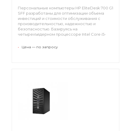
Персональные компьютеры HP EliteDesk 700 G1
SFF разработаны для оптимизации объема
инвестиций и стоимости обслуживания с
производительностью, надежностью и
безопасностью. Базируясь на
четырехъядерном процессоре Intel Core i5-
4590, решения поддерживают 4 ГБ
оперативной памяти, накопитель емкостью
•
Цена — по запросу
HDD 500 ГБ и графическую подсистему Intel HD
Graphics 4600.