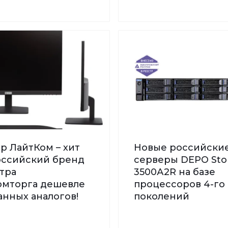
р ЛайтКом – хит
Новые российски
Российский бренд
серверы DEPO St
тра
3500А2R на базе
мторга дешевле
процессоров 4-го 
нных аналогов!
поколений