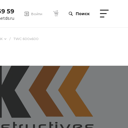
39 59
Поиск
Войти
etds.ru
LK
/
TWC 600x600