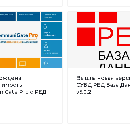
рждена
Вышла новая верс
тимость
СУБД РЕД База Дан
iGate Pro с РЕД
v5.0.2