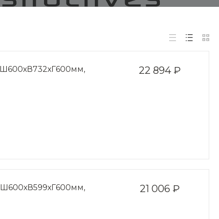
ь, Ш600хВ732хГ600мм,
22 894 ₽
ь, Ш600хВ599хГ600мм,
21 006 ₽