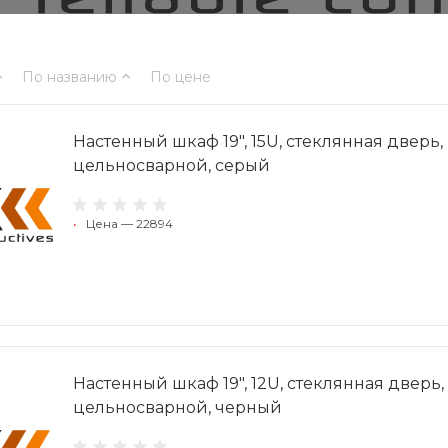
По названию
По цене
Настенный шкаф 19", 15U, стеклянная двер
цельносварной, серый
•
Цена — 22894
Настенный шкаф 19", 12U, стеклянная двер
цельносварной, черный