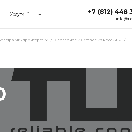
+7 (812) 448 
...
Услуги
info@m
реестра Минпромторга
/
Серверное и Сетевое из России
/
T
0