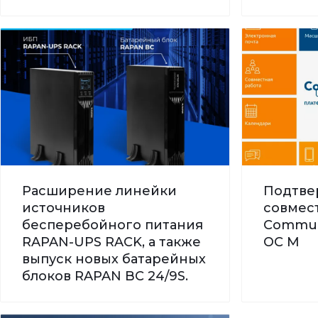
Расширение линейки
Подтве
источников
совмес
бесперебойного питания
Commun
RAPAN-UPS RACK, а также
ОС М
выпуск новых батарейных
блоков RAPAN BC 24/9S.