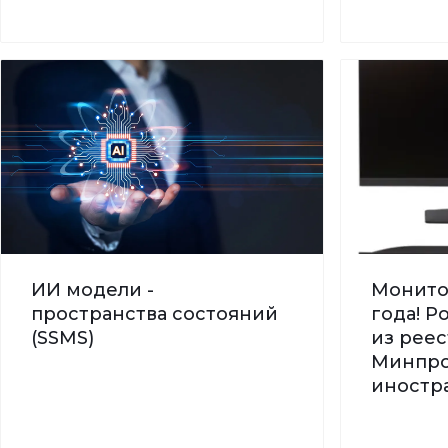
ИИ модели -
Монито
пространства состояний
года! 
(SSMS)
из реес
Минпро
иностра